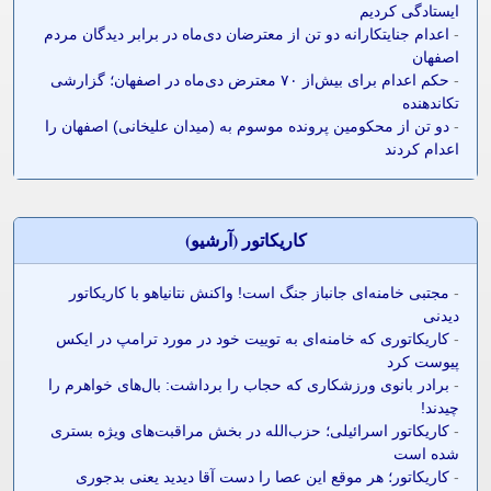
ایستادگی کردیم
-
اعدام جنایتکارانه دو تن از معترضان دی‌ماه در برابر دیدگان مردم
اصفهان
-
حکم اعدام برای بیش‌از ۷۰ معترض دی‌ماه در اصفهان؛ گزارشی
تکاندهنده
-
دو تن از محکومین پرونده موسوم به (میدان علیخانی) اصفهان را
اعدام کردند
کاريکاتور (آرشيو)
-
مجتبی خامنه‌ای جانباز جنگ است! واکنش نتانیاهو با کاریکاتور
دیدنی
-
کاریکاتوری که خامنه‌ای به توییت خود در مورد ترامپ در ایکس
پیوست کرد
-
برادر بانوی ورزشکاری که حجاب را برداشت: بال‌های خواهرم را
چیدند!
-
کاریکاتور اسرائیلی؛ حزب‌الله در بخش مراقبت‌های ویژه بستری
شده است
-
کاریکاتور؛ هر موقع این عصا را دست آقا دیدید یعنی بدجوری