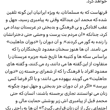
خواهد کرد.
قرنهاست که به مسلمانان، به ويژه ایرانیان این گونه تلقین
شده که محمد ابن عبدالله وقتی به پیامبری رسید، جهل و
عقب افتادگی و بی فرهنگی و بدبختی در عربستان بیداد می
کرد، چنانکه «آن مردم بت پرست و وحشی حتی دخترانشان
را زنده به گور می کردند». و آن دوران را «دوران جاهلیت»
می نامند. آن ها هنوز سخنان معدود تاریخنگاران را که
براساس سکه ها و کتیبه ها تاریخ شبه جزیره عربستان را
متفاوت از این گفته ها می دانند، رد می کنند، و گفته های
معدود افراد با فرهنگ را که از شعرای برجسته زن «دوران
جاهلیت» می گویند بیهوده می دانند؛ و یا اگر فرضا کسی
بپرسد» «اگر در آن دوران جز بدبختی و جهل نبود چگونه
زنان می توانستند تجاری برجسته باشند؛ آنسان که حتی
محمدِ قبل از پیامبری اش زیر پوشش حمایت مالی و
اجتماعی یکی از آن زنان قرارمی گیرد؟» آن ها به راحتی یک