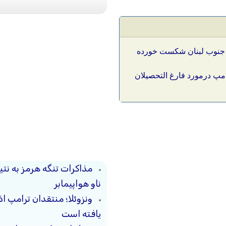
ر جنوب لبنان شکست خورده
رامپ درمورد فارغ التحصیلان
مذاکرات تنگه هرمز به نت
ناو هواپیمابر
ونزوئلا؛ منتقدان ترامپ ا
یافته است