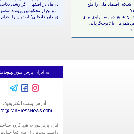
شبکه، اقتصاد ملی را فلج
دی‌ماه در اصفهان؛ گزارشی تکانده
د؟
-
دو تن از محکومین پرونده موسوم
وان شاهزاده رضا پهلوی برای
(میدان علیخانی) اصفهان را اعدام 
 همزمان با تابوت‌گردانی
ای
به ایران پرس نیوز بپیوندید
آدرس پست الکترونيک
nfo@IranPressNews.com
ایران‌پرس‌نیوز به هیچ گروه سیاس
وابسته نیست و از هیچ کجا حمایت 