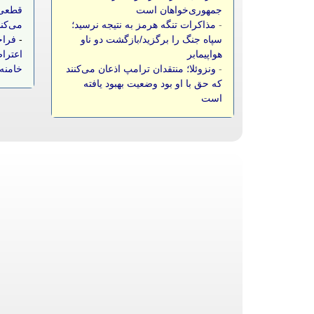
جمهوری‌خواهان است
قطعی 
-
مذاکرات تنگه هرمز به نتیجه نرسید؛
می‌کن
سپاه جنگ را برگزید/بازگشت دو ناو
-
فراخ
هواپیمابر
اعتراض
-
ونزوئلا؛ منتقدان ترامپ اذعان می‌کنند
خامنه‌
که حق با او بود وضعیت بهبود یافته
است