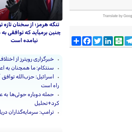
Translate by Goog
تنگه هرمز؛ از سخنان تازه ت
چنین برمیآید که توافقی به
Telegra
Balatarin
LinkedIn
Twitter
Facebook
اشتراک
نیامده است
خبرگزاری رویترز از اختلاف
سنتکام: ما همچنان به اعم
اسرائیل: حزب‌الله توافق 
راه است
حمله دوباره حوثی‌ها به ع
کرد+تحلیل
ترامپ: سرمایه‌گذاران دریا