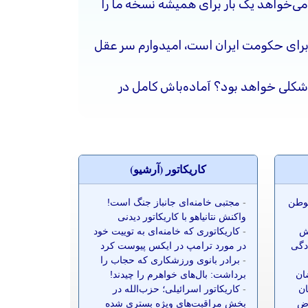
ی‌خواهد یک بار برای همیشه نسخه ما را
برای حکومت ایران است، امیدوارم سر عقل
شکلی خواهد بود؟ آماده‌باش کامل در
کاريکاتور (آرشيو)
موطن
-
مجتبی خامنه‌ای جانباز جنگ است!
واکنش نتانیاهو با کاریکاتور دیدنی
ش
-
کاریکاتوری که خامنه‌ای به توییت خود
ادگی
در مورد ترامپ در ایکس پیوست کرد
-
برادر بانوی ورزشکاری که حجاب را
ضان
برداشت: بال‌های خواهرم را چیدند!
ان
-
کاریکاتور اسرائیلی؛ حزب‌الله در
ز ۷۰ معترض
بخش مراقبت‌های ویژه بستری شده