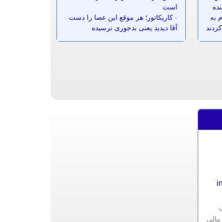
نده
است
 به
-
کاریکاتور؛ هر موقع این عصا را دست
کردند
آقا دیدید یعنی بدجوری ترسیده
i
ی
مالی