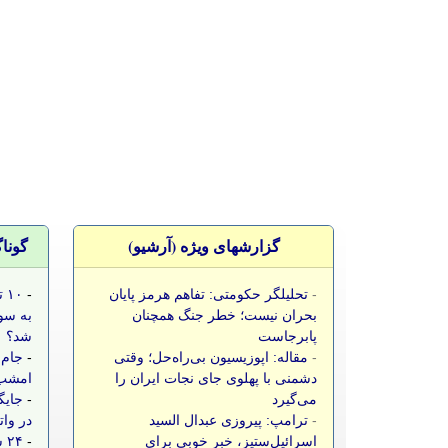
گزارشهای ویژه (آرشيو)
گونا
-
تحلیلگر حکومتی: تفاهم هرمز پایان
-
۱۰
بحران نیست؛ خطر جنگ همچنان
به سو
پابرجاست
شد؟
-
مقاله: اپوزیسیون بی‌راه‌حل؛ وقتی
-
جام 
دشمنی با پهلوی جای نجات ایران را
امشب،
می‌گیرد
-
جایگ
-
ترامپ: پیروزی عبدال السید
در وات
اسرائیل‌ستیز، خبر خوبی برای
-
۲۴