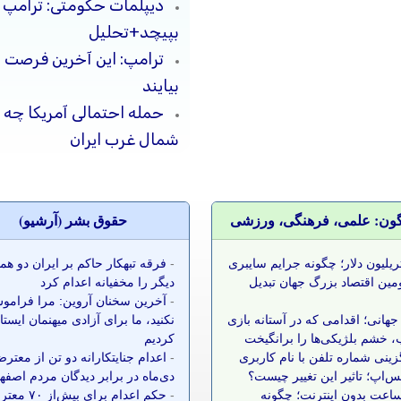
دیپلمات حکومتی: ترامپ م
بپیچد+تحلیل
ترامپ: این آخرین فرصت 
بیایند
حمله احتمالی آمریکا چه 
شمال غرب ایران
گون: علمی، فرهنگی، ورزشی
حقوق بشر (آرشيو)
 تریلیون دلار؛ چگونه جرایم سایبری
-
فرقه تبهکار حاکم بر ایران دو ه
مین اقتصاد بزرگ جهان تبدیل
دیگر را مخفیانه اعدام کرد
-
آخرین سخنان آروین: مرا فرامو
جهانی؛ اقدامی که در آستانه بازی
نکنید، ما برای آزادی میهنمان ایست
 خشم بلژیکی‌ها را برانگیخت
کردیم
زینی شماره تلفن با نام کاربری
-
اعدام جنایتکارانه دو تن از معتر
س‌اپ؛ تاثیر این تغییر چیست؟
دی‌ماه در برابر دیدگان مردم اصفه
 ساعت بدون اینترنت؛ چگونه
-
حکم اعدام برای بیش‌ا