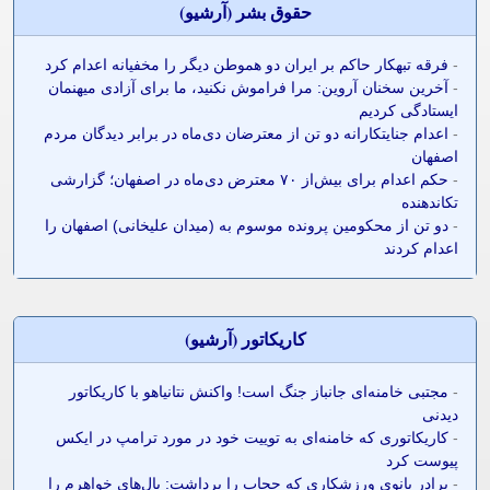
حقوق بشر (آرشيو)
-
فرقه تبهکار حاکم بر ایران دو هموطن دیگر را مخفیانه اعدام کرد
-
آخرین سخنان آروین: مرا فراموش نکنید، ما برای آزادی میهنمان
ایستادگی کردیم
-
اعدام جنایتکارانه دو تن از معترضان دی‌ماه در برابر دیدگان مردم
اصفهان
-
حکم اعدام برای بیش‌از ۷۰ معترض دی‌ماه در اصفهان؛ گزارشی
تکاندهنده
-
دو تن از محکومین پرونده موسوم به (میدان علیخانی) اصفهان را
اعدام کردند
کاريکاتور (آرشيو)
-
مجتبی خامنه‌ای جانباز جنگ است! واکنش نتانیاهو با کاریکاتور
دیدنی
-
کاریکاتوری که خامنه‌ای به توییت خود در مورد ترامپ در ایکس
پیوست کرد
-
برادر بانوی ورزشکاری که حجاب را برداشت: بال‌های خواهرم را