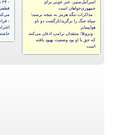
اسرائیل‌ستیز، خبر خوبی برای
-
۲۴
جمهوری‌خواهان است
قطعی 
-
مذاکرات تنگه هرمز به نتیجه نرسید؛
می‌کن
سپاه جنگ را برگزید/بازگشت دو ناو
-
فراخ
هواپیمابر
اعتراض
-
ونزوئلا؛ منتقدان ترامپ اذعان می‌کنند
خامنه‌
که حق با او بود وضعیت بهبود یافته
است