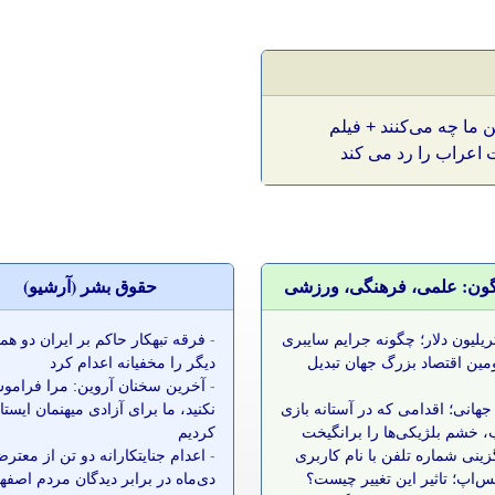
ن ما چه می‌کنند + فیلم
اعراب را رد می کند
گون: علمی، فرهنگی، ورزشی
حقوق بشر (آرشيو)
 تریلیون دلار؛ چگونه جرایم سایبری
-
فرقه تبهکار حاکم بر ایران دو ه
مین اقتصاد بزرگ جهان تبدیل
دیگر را مخفیانه اعدام کرد
-
آخرین سخنان آروین: مرا فرامو
جهانی؛ اقدامی که در آستانه بازی
نکنید، ما برای آزادی میهنمان ایست
 خشم بلژیکی‌ها را برانگیخت
کردیم
زینی شماره تلفن با نام کاربری
-
اعدام جنایتکارانه دو تن از معتر
س‌اپ؛ تاثیر این تغییر چیست؟
دی‌ماه در برابر دیدگان مردم اصفه