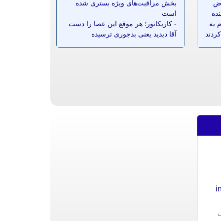
ز ۷۰ معترض
بخش مراقبت‌های ویژه بستری شده
نده
است
 به
-
کاریکاتور؛ هر موقع این عصا را دست
کردند
آقا دیدید یعنی بدجوری ترسیده
i
ی