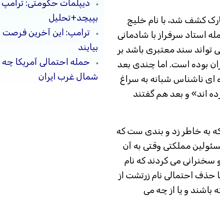
دیپلمات حکومتی: ترامپ م
بپیچد+تحلیل
1386کتبیه ای در خارک کشف شد، با نام خلیج
ترامپ: این آخرین فرصت 
ه استاد سرفراز با شادمانی
بیایند
ی تواند سند معتبری باشد بر
حمله احتمالی آمریکا چه 
ران بوده است. اما چندی بعد
شمال غرب ایران
ه ای ناشناس شبانه به سراغ
ده اند» و بعد هم گفتند
که به خاطر زد و بندی ست که
ئولین مملکتی وقتی به آن
 سخنرانی می کردند که نام
ا حذف احتمالی نام زرتشت از
 باشند و یا از چه می