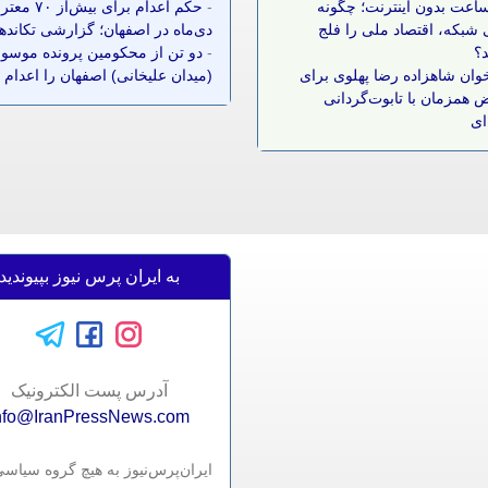
 ساعت بدون اینترنت؛ چگونه
-
حکم اعدام برای بیش‌ا
شبکه، اقتصاد ملی را فلج
دی‌ماه در اصفهان؛ گزارشی تکانده
د؟
-
دو تن از محکومین پرونده موسوم
وان شاهزاده رضا پهلوی برای
(میدان علیخانی) اصفهان را اعدام 
 همزمان با تابوت‌گردانی
ای
به ایران پرس نیوز بپیوندید
آدرس پست الکترونيک
nfo@IranPressNews.com
ایران‌پرس‌نیوز به هیچ گروه سیاس