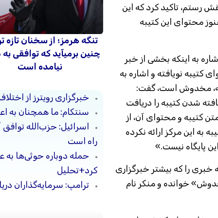
ش رستم، تاکید کرد که این
 هنوز محتوای این کتیبه
تنگه هرمز؛ از سخنان تازه ت
چنین برمیآید که توافقی به
شاره به اینکه بخشی از خبر
نیامده است
ای کتیبه نویافته و اشاره به
به، مخدوش است، گفت:
خبرگزاری رویترز از اختلاف
فته شدن کتیبه را دریافت
سنتکام: ما همچنان به اعم
ن کتیبه و محتوای آن، از
اسرائیل: حزب‌الله توافق 
ه این مرکز ارائه نکرده
راه است
ین پایگاه نیست.»
حمله دوباره حوثی‌ها به ع
 خبری را که بیشتر خبرگزاری
کرد+تحلیل
خدوش» خوانده و منکر نام
ترامپ: سرمایه‌گذاران دریا