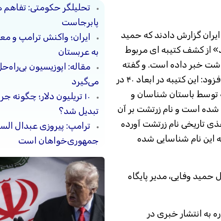
تحلیلگر حکومتی: تفاهم 
پابرجاست
 دولتی در ایران گزارش دادند که حمید
ایران؛ واکنش ترامپ و معا
» از کشف کتیبه ای مربوط
به عربستان
شت خبر داده است. و گفته
مقاله: اپوزیسیون بی‌راه‌
ی ایشان را این گونه نقل کردند: «حمید فدایی افزود: این کتیبه در ابعاد ۴٠ در
می‌گیرد
ه توسط باستان شناسان و
۱۰ تریلیون دلار؛ چگونه 
ده است و نام زرتشت بر آن
تبدیل شد؟
ی تاریخی نام زرتشت آورده
ترامپ: پیروزی عبدال السی
ه این نام شناسایی شده
جمهوری‌خواهان است
ز قول حمید وفایی، مدیر پایگاه
 به انتشار خبری در