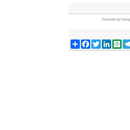
Translate by Goog
Telegra
Balatarin
LinkedIn
Twitter
Facebook
اشتراک