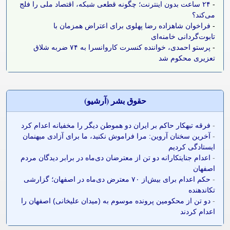
-
۲۴ ساعت بدون اینترنت؛ چگونه قطعی شبکه، اقتصاد ملی را فلج
می‌کند؟
-
فراخوان شاهزاده رضا پهلوی برای اعتراض همزمان با
تابوت‌گردانی خامنه‌ای
-
پرستو احمدی، خواننده کنسرت کاروانسرا به ۷۴ ضربه شلاق
تعزیری محکوم شد
حقوق بشر (آرشيو)
-
فرقه تبهکار حاکم بر ایران دو هموطن دیگر را مخفیانه اعدام کرد
-
آخرین سخنان آروین: مرا فراموش نکنید، ما برای آزادی میهنمان
ایستادگی کردیم
-
اعدام جنایتکارانه دو تن از معترضان دی‌ماه در برابر دیدگان مردم
اصفهان
-
حکم اعدام برای بیش‌از ۷۰ معترض دی‌ماه در اصفهان؛ گزارشی
تکاندهنده
-
دو تن از محکومین پرونده موسوم به (میدان علیخانی) اصفهان را
اعدام کردند