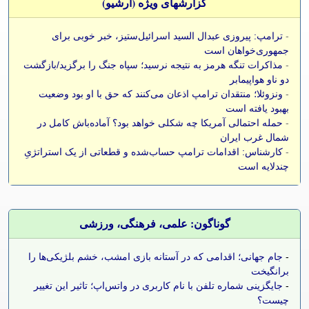
گزارشهای ویژه (آرشيو)
-
ترامپ: پیروزی عبدال السید اسرائیل‌ستیز، خبر خوبی برای
جمهوری‌خواهان است
-
مذاکرات تنگه هرمز به نتیجه نرسید؛ سپاه جنگ را برگزید/بازگشت
دو ناو هواپیمابر
-
ونزوئلا؛ منتقدان ترامپ اذعان می‌کنند که حق با او بود وضعیت
بهبود یافته است
-
حمله احتمالی آمریکا چه شکلی خواهد بود؟ آماده‌باش کامل در
شمال غرب ایران
-
کارشناس: اقدامات ترامپ حساب‌شده و قطعاتی از یک استراتژیِ
چندلایه است
گوناگون: علمی، فرهنگی، ورزشی
-
جام جهانی؛ اقدامی که در آستانه بازی امشب، خشم بلژیکی‌ها را
برانگیخت
-
جایگزینی شماره تلفن با نام کاربری در واتس‌اپ؛ تاثیر این تغییر
چیست؟