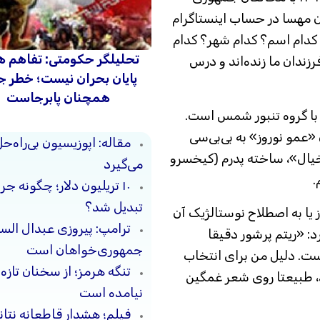
 مهسا در حساب اینستاگرام
کدام اسم؟ کدام شهر؟ کدام
تحلیلگر حکومتی: تفاهم ه
رزندان ما زنده‌اند و درس
پایان بحران نیست؛ خطر 
همچنان پابرجاست
ی با گروه تنبور شمس است.
«عمو نوروز» به بی‌بی‌سی
مقاله: اپوزیسیون بی‌راه‌
خیال»، ساخته پدرم (کیخسرو
می‌گیرد
.
۱۰ تریلیون دلار؛ چگونه 
تبدیل شد؟
ز یا به اصطلاح نوستالژیک آن
ترامپ: پیروزی عبدال السی
د: «ریتم پرشور دقیقا
جمهوری‌خواهان است
ت. دلیل من برای انتخاب
تنگه هرمز؛ از سخنان تازه
، طبیعتا روی شعر غمگین
نیامده است
فیلم؛ هشدار قاطعانه نتا