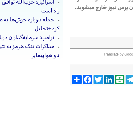
اسرائیل: حزب‌الله توافق 
ران پرس نیوز خارج میشوید.
راه است
حمله دوباره حوثی‌ها به ع
کرد+تحلیل
ترامپ: سرمایه‌گذاران دریا
مذاکرات تنگه هرمز به نت
ناو هواپیمابر
Translate by Goog
Telegra
Balatarin
LinkedIn
Twitter
Facebook
اشتراک