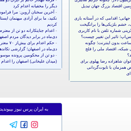
مین اقتصاد بزرگ جهان تبدیل
دیگر را مخفیانه اعدام کرد
-
آخرین سخنان آروین: مرا فرامو
جهانی؛ اقدامی که در آستانه بازی
نکنید، ما برای آزادی میهنمان ایست
 خشم بلژیکی‌ها را برانگیخت
کردیم
زینی شماره تلفن با نام کاربری
-
اعدام جنایتکارانه دو تن از معتر
س‌اپ؛ تاثیر این تغییر چیست؟
دی‌ماه در برابر دیدگان مردم اصفه
 ساعت بدون اینترنت؛ چگونه
-
حکم اعدام برای بیش‌ا
شبکه، اقتصاد ملی را فلج
دی‌ماه در اصفهان؛ گزارشی تکانده
د؟
-
دو تن از محکومین پرونده موسوم
وان شاهزاده رضا پهلوی برای
(میدان علیخانی) اصفهان را اعدام 
 همزمان با تابوت‌گردانی
ای
به ایران پرس نیوز بپیوندید