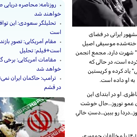
روزنامه: محاصره دریایی ص
خواهند شد
تحلیلگر سعودی: این توافق‌
است
مشهور ایرانی در فضای
مقام آمریکایی: تصورِ بازن
ناخته‌شده موسیقی اصیل
است+فیلم: تحلیل
ن" شهرت دارد. مجمع انجمن
مقامات آمریکایی: برخی 
کرده است، در حالی که
خواهد شد
سی" یاد کرده و کریستین
ترامپ: حاکمان ایران نمی‌ت
 به او داده است.
در قشم
ناظری. او در ابتدای این
آی عمو نوروز...حال خوشت
وز…دردا رو ببین…دستِ خالیِ
شهرام ناظری ۷۵ ساله در اعتراضات سراسری ۱۴۰۱ با مخالفان جمهوری