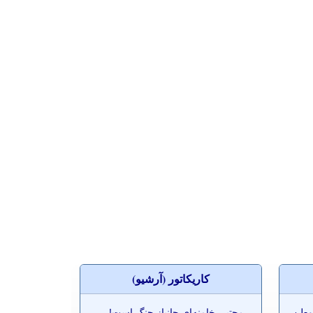
کاريکاتور (آرشيو)
موطن
-
مجتبی خامنه‌ای جانباز جنگ است!