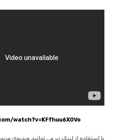
com/watch?v=KFfhuu6X0Vo
با استفاده از لینک زیر می توانید ویدیوی مزبور