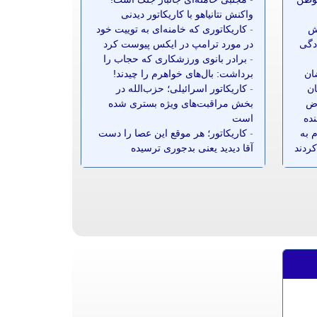
واکنش نتانیاهو با کاریکاتور دیدنی
ش
-
کاریکاتوری که خامنه‌ای به توییت خود
ادگی
در مورد ترامپ در ایکس پیوست کرد
-
برادر بانوی ورزشکاری که حجاب را
ضان
برداشت: بال‌های خواهرم را چیدند!
ان
-
کاریکاتور اسرائیلی؛ حزب‌الله در
ز ۷۰ معترض
بخش مراقبت‌های ویژه بستری شده
نده
است
 به
-
کاریکاتور؛ هر موقع این عصا را دست
کردند
آقا دیدید یعنی بدجوری ترسیده