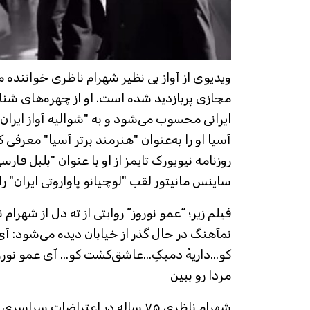
ویدیوی از آواز بی نظیر شهرام ناظری خواننده 
مجازی پربازدید شده است. او از چهره‌های ش
ایرانی محسوب می‌شود و به "شوالیه آواز ایرا
آسیا او را به‌عنوان "هنرمند برتر آسیا" معرفی 
روزنامه نیویورک تایمز از او با عنوان "بلبل فار
ساینس مانیتور لقب "لوچیانو پاواروتی ایران" را
فیلم زیر؛ “عمو نوروز” روایتی از ته دل از شهرام 
نمآهنگ در حال گذر از خیابان دیده می‌شود:‌ 
کو...داریهْ دمبکِ...عاشق‌کشت کو... آی عمو نور
مردا رو ببین