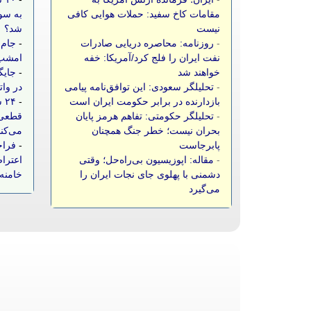
مقامات کاخ سفید: حملات هوایی کافی
به سو
نیست
شد؟
-
روزنامه: محاصره دریایی صادرات
-
جام 
نفت ایران را فلج کرد/آمریکا: خفه
امشب،
خواهند شد
-
جایگ
-
تحلیلگر سعودی: این توافق‌نامه پیامی
در وات
بازدارنده در برابر حکومت ایران است
-
۲۴
-
تحلیلگر حکومتی: تفاهم هرمز پایان
قطعی 
بحران نیست؛ خطر جنگ همچنان
می‌کن
پابرجاست
-
فراخ
-
مقاله: اپوزیسیون بی‌راه‌حل؛ وقتی
اعتراض
دشمنی با پهلوی جای نجات ایران را
خامنه‌
می‌گیرد