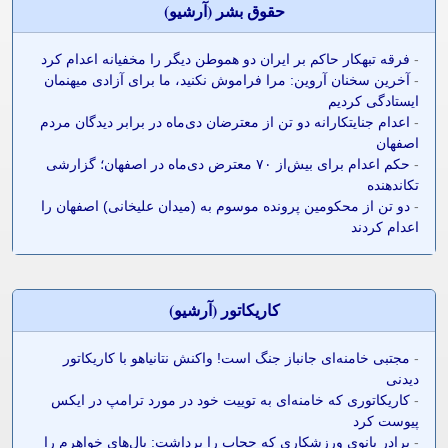
حقوق بشر (آرشيو)
-
فرقه تبهکار حاکم بر ایران دو هموطن دیگر را مخفیانه اعدام کرد
-
آخرین سخنان آروین: مرا فراموش نکنید، ما برای آزادی میهنمان
ایستادگی کردیم
-
اعدام جنایتکارانه دو تن از معترضان دی‌ماه در برابر دیدگان مردم
اصفهان
-
حکم اعدام برای بیش‌از ۷۰ معترض دی‌ماه در اصفهان؛ گزارشی
تکاندهنده
-
دو تن از محکومین پرونده موسوم به (میدان علیخانی) اصفهان را
اعدام کردند
کاريکاتور (آرشيو)
-
مجتبی خامنه‌ای جانباز جنگ است! واکنش نتانیاهو با کاریکاتور
دیدنی
-
کاریکاتوری که خامنه‌ای به توییت خود در مورد ترامپ در ایکس
پیوست کرد
-
برادر بانوی ورزشکاری که حجاب را برداشت: بال‌های خواهرم را