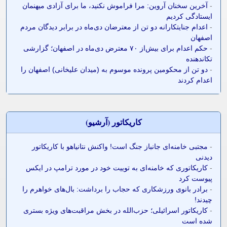
-
آخرین سخنان آروین: مرا فراموش نکنید، ما برای آزادی میهنمان
ایستادگی کردیم
-
اعدام جنایتکارانه دو تن از معترضان دی‌ماه در برابر دیدگان مردم
اصفهان
-
حکم اعدام برای بیش‌از ۷۰ معترض دی‌ماه در اصفهان؛ گزارشی
تکاندهنده
-
دو تن از محکومین پرونده موسوم به (میدان علیخانی) اصفهان را
اعدام کردند
کاريکاتور (آرشيو)
-
مجتبی خامنه‌ای جانباز جنگ است! واکنش نتانیاهو با کاریکاتور
دیدنی
-
کاریکاتوری که خامنه‌ای به توییت خود در مورد ترامپ در ایکس
پیوست کرد
-
برادر بانوی ورزشکاری که حجاب را برداشت: بال‌های خواهرم را
چیدند!
-
کاریکاتور اسرائیلی؛ حزب‌الله در بخش مراقبت‌های ویژه بستری
شده است