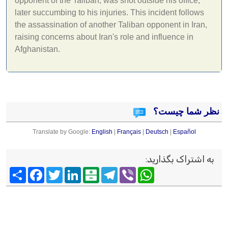
opponent of the Taliban, was shot outside his office,
later succumbing to his injuries. This incident follows
the assassination of another Taliban opponent in Iran,
raising concerns about Iran's role and influence in
Afghanistan.
نظر شما چیست؟
Translate by Google:
English
|
Français
|
Deutsch
|
Español
به اشتراک بگذارید
:
Viber
WhatsApp
Telegram
Balatarin
LinkedIn
Twitter
Facebook
اشتراک