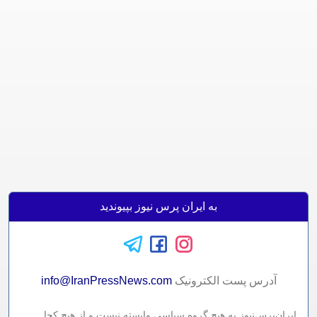
به ایران پرس نیوز بپیوندید
آدرس پست الکترونيک
info@IranPressNews.com
ایران‌پرس‌نیوز به هیچ گروه سیاسی وابسته نیست و از هیچ کجا