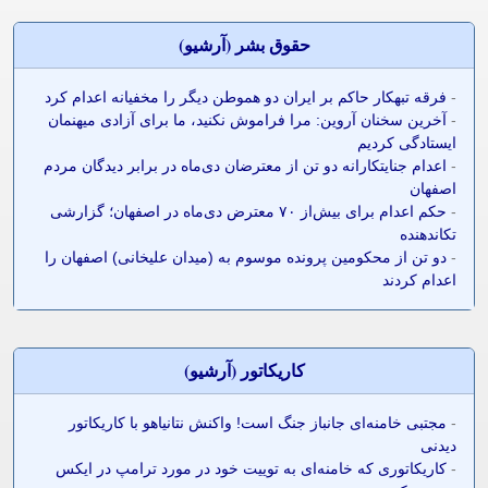
حقوق بشر (آرشيو)
-
فرقه تبهکار حاکم بر ایران دو هموطن دیگر را مخفیانه اعدام کرد
-
آخرین سخنان آروین: مرا فراموش نکنید، ما برای آزادی میهنمان
ایستادگی کردیم
-
اعدام جنایتکارانه دو تن از معترضان دی‌ماه در برابر دیدگان مردم
اصفهان
-
حکم اعدام برای بیش‌از ۷۰ معترض دی‌ماه در اصفهان؛ گزارشی
تکاندهنده
-
دو تن از محکومین پرونده موسوم به (میدان علیخانی) اصفهان را
اعدام کردند
کاريکاتور (آرشيو)
-
مجتبی خامنه‌ای جانباز جنگ است! واکنش نتانیاهو با کاریکاتور
دیدنی
-
کاریکاتوری که خامنه‌ای به توییت خود در مورد ترامپ در ایکس