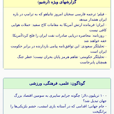
گزارشهای ویژه (آرشيو)
-
فیلم؛ ترجمه فارسی سخنان امروز نتانیاهو که به ترامپ در باره
ایران هشدار میدهد
-
ایران؛ فرمانده ارتش آمریکا به مقامات کاخ سفید: حملات هوایی
کافی نیست
-
روزنامه: محاصره دریایی صادرات نفت ایران را فلج کرد/آمریکا:
خفه خواهند شد
-
تحلیلگر سعودی: این توافق‌نامه پیامی بازدارنده در برابر حکومت
ایران است
-
تحلیلگر حکومتی: تفاهم هرمز پایان بحران نیست؛ خطر جنگ
همچنان پابرجاست
گوناگون: علمی، فرهنگی، ورزشی
-
۱۰ تریلیون دلار؛ چگونه جرایم سایبری به سومین اقتصاد بزرگ
جهان تبدیل شد؟
-
جام جهانی؛ اقدامی که در آستانه بازی امشب، خشم بلژیکی‌ها را
برانگیخت