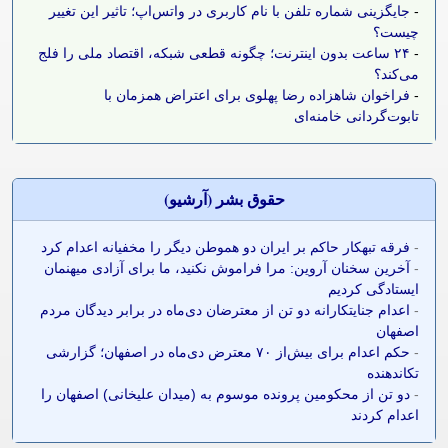
-
جایگزینی شماره تلفن با نام کاربری در واتس‌اپ؛ تاثیر این تغییر
چیست؟
-
۲۴ ساعت بدون اینترنت؛ چگونه قطعی شبکه، اقتصاد ملی را فلج
می‌کند؟
-
فراخوان شاهزاده رضا پهلوی برای اعتراض همزمان با
تابوت‌گردانی خامنه‌ای
حقوق بشر (آرشيو)
-
فرقه تبهکار حاکم بر ایران دو هموطن دیگر را مخفیانه اعدام کرد
-
آخرین سخنان آروین: مرا فراموش نکنید، ما برای آزادی میهنمان
ایستادگی کردیم
-
اعدام جنایتکارانه دو تن از معترضان دی‌ماه در برابر دیدگان مردم
اصفهان
-
حکم اعدام برای بیش‌از ۷۰ معترض دی‌ماه در اصفهان؛ گزارشی
تکاندهنده
-
دو تن از محکومین پرونده موسوم به (میدان علیخانی) اصفهان را
اعدام کردند