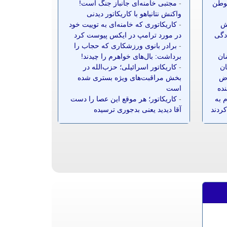
موطن
-
مجتبی خامنه‌ای جانباز جنگ است!
واکنش نتانیاهو با کاریکاتور دیدنی
ش
-
کاریکاتوری که خامنه‌ای به توییت خود
ادگی
در مورد ترامپ در ایکس پیوست کرد
-
برادر بانوی ورزشکاری که حجاب را
ضان
برداشت: بال‌های خواهرم را چیدند!
ان
-
کاریکاتور اسرائیلی؛ حزب‌الله در
ز ۷۰ معترض
بخش مراقبت‌های ویژه بستری شده
نده
است
 به
-
کاریکاتور؛ هر موقع این عصا را دست
کردند
آقا دیدید یعنی بدجوری ترسیده