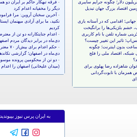
 تریلیون دلار؛ چگونه جرایم سایبری
-
فرقه تبهکار حاکم بر ایران دو ه
مین اقتصاد بزرگ جهان تبدیل
دیگر را مخفیانه اعدام کرد
-
آخرین سخنان آروین: مرا فرامو
جهانی؛ اقدامی که در آستانه بازی
نکنید، ما برای آزادی میهنمان ایست
 خشم بلژیکی‌ها را برانگیخت
کردیم
زینی شماره تلفن با نام کاربری
-
اعدام جنایتکارانه دو تن از معتر
س‌اپ؛ تاثیر این تغییر چیست؟
دی‌ماه در برابر دیدگان مردم اصفه
 ساعت بدون اینترنت؛ چگونه
-
حکم اعدام برای بیش‌ا
شبکه، اقتصاد ملی را فلج
دی‌ماه در اصفهان؛ گزارشی تکانده
د؟
-
دو تن از محکومین پرونده موسوم
وان شاهزاده رضا پهلوی برای
(میدان علیخانی) اصفهان را اعدام 
 همزمان با تابوت‌گردانی
ای
به ایران پرس نیوز بپیوندید