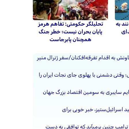
ند به
تحلیلگر حکومتی: تفاهم هرمز
دای
پایان بحران نیست؛ خطر جنگ
همچنان پابرجاست
ونش به اقدام تفرقه‌افکنان/سفر ژنرال منیر
حل؛ وقتی دشمنی با پهلوی جای نجات ایران را
جرایم سایبری به سومین اقتصاد بزرگ جهان
د اسرائیل‌ستیز، خبر خوبی برای
 ترامپ چنین برمیآید که توافقی به دست