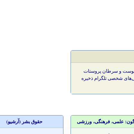
 پوست و سرطان پروستات
نال‌های شخصی تلگرام ذخیره
گون: علمی، فرهنگی، ورزشی
حقوق بشر (آرشيو)