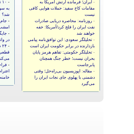
-
ایران؛ فرمانده ارتش آمریکا به
-
۱۰
مقامات کاخ سفید: حملات هوایی کافی
به سو
نیست
شد؟
-
روزنامه: محاصره دریایی صادرات
-
جام 
نفت ایران را فلج کرد/آمریکا: خفه
امشب،
خواهند شد
-
جایگ
-
تحلیلگر سعودی: این توافق‌نامه پیامی
در وات
بازدارنده در برابر حکومت ایران است
-
۲۴
-
تحلیلگر حکومتی: تفاهم هرمز پایان
قطعی 
بحران نیست؛ خطر جنگ همچنان
می‌کن
پابرجاست
-
فراخ
-
مقاله: اپوزیسیون بی‌راه‌حل؛ وقتی
اعتراض
دشمنی با پهلوی جای نجات ایران را
خامنه‌
می‌گیرد