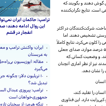
ند تا به ۸۰ نمونه صوتی گوش دهند و بگویند که
است. نتایج نگران‌کننده
ترامپ: حاکمان ایران نمی‌توان
این روال ادامه دهند؛ ص
اخت، شرکت‌کنندگان در اکثر
انفجار در قشم
ن را به درستی تشخیص دهند. اما
 کلون می‌کرد، نتایج کاملاً
ایران؛ واکنش ترامپ و معا
متفاوت بود. در این حالت، شرکت‌کنندگان در ۵۸ درصد موارد، صدای جعلی
به عربستان
تند. و وضعیت کسانی که
مقاله: اپوزیسیون بی‌راه‌
نیز از نظر آماری آنچنان
می‌گیرد
را نشان دهد.
۱۰ تریلیون دلار؛ چگونه 
نسان
تبدیل شد؟
ترامپ: پیروزی عبدال السی
سان را تقلید کند،
جمهوری‌خواهان است
پی‌رایت دارد. این فناوری
تنگه هرمز؛ از سخنان تازه