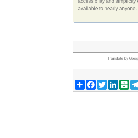
accessibility and simplicity
available to nearly anyone.
Translate by Goog
Telegra
Balatarin
LinkedIn
Twitter
Facebook
اشتراک