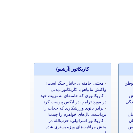
کاريکاتور (آرشيو)
موطن
-
مجتبی خامنه‌ای جانباز جنگ است!
واکنش نتانیاهو با کاریکاتور دیدنی
ش
-
کاریکاتوری که خامنه‌ای به توییت خود
ادگی
در مورد ترامپ در ایکس پیوست کرد
-
برادر بانوی ورزشکاری که حجاب را
ضان
برداشت: بال‌های خواهرم را چیدند!
ان
-
کاریکاتور اسرائیلی؛ حزب‌الله در
ز ۷۰ معترض
بخش مراقبت‌های ویژه بستری شده
نده
است