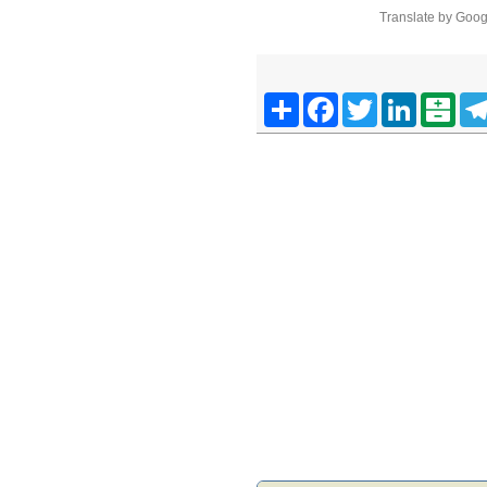
Translate by Goog
Telegra
Balatarin
LinkedIn
Twitter
Facebook
اشتراک