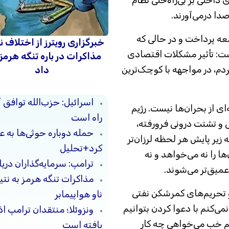
دا درمی‌آورند.
معه پرداخت و در حالی که
خبرگزاری رویترز از اختلاف ن
ت: تأثیر مشکلات اقتصادی
مذاکرات در باره تنگه هرمز
م، در مواجهه با کوچک‌ترین
داد
اسرائیل: حزب‌الله توافق 
 از بحران‌ها نیست. رژیم
راه است
ی و تشتت درونی فرورفته،
حمله دوباره حوثی‌ها به ع
زیر پایش هر لحظه لرزان‌تر
کرد+تحلیل
ها را نه می‌خواهد و نه
ترامپ: سرمایه‌گذاران دریا
 عمیق‌تر می‌شوند.
مذاکرات تنگه هرمز به نت
 تحریم‌های کمرشکن نفتی
ناو هواپیمابر
ی‌کنم با دعوا کردن بتوانیم
ونزوئلا؛ منتقدان ترامپ ا
نم خب می‌خواهی چه کار
یافته است