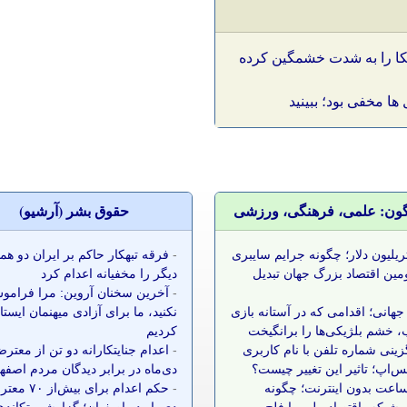
یکا را به شدت خشمگین کرده
ا مخفی بود؛ ببینید
گون: علمی، فرهنگی، ورزشی
حقوق بشر (آرشيو)
 تریلیون دلار؛ چگونه جرایم سایبری
-
فرقه تبهکار حاکم بر ایران دو ه
مین اقتصاد بزرگ جهان تبدیل
دیگر را مخفیانه اعدام کرد
-
آخرین سخنان آروین: مرا فرامو
جهانی؛ اقدامی که در آستانه بازی
نکنید، ما برای آزادی میهنمان ایست
 خشم بلژیکی‌ها را برانگیخت
کردیم
زینی شماره تلفن با نام کاربری
-
اعدام جنایتکارانه دو تن از معتر
س‌اپ؛ تاثیر این تغییر چیست؟
دی‌ماه در برابر دیدگان مردم اصفه
 ساعت بدون اینترنت؛ چگونه
-
حکم اعدام برای بیش‌ا
شبکه، اقتصاد ملی را فلج
دی‌ماه در اصفهان؛ گزارشی تکانده