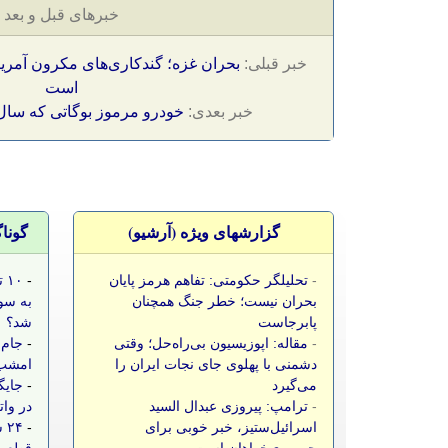
خبرهای قبل و بعد
خبر قبلی:
بحران غزه؛ گند‌کاری‌های مکرون آمر
است
خبر بعدی:
خودرو مرموز بوگاتی که سال ه
گزارشهای ویژه (آرشيو)
گونا
-
تحلیلگر حکومتی: تفاهم هرمز پایان
-
۱۰
بحران نیست؛ خطر جنگ همچنان
به سو
پابرجاست
شد؟
-
مقاله: اپوزیسیون بی‌راه‌حل؛ وقتی
-
جام 
دشمنی با پهلوی جای نجات ایران را
امشب،
می‌گیرد
-
جایگ
-
ترامپ: پیروزی عبدال السید
در وات
اسرائیل‌ستیز، خبر خوبی برای
-
۲۴
جمهوری‌خواهان است
قطعی 