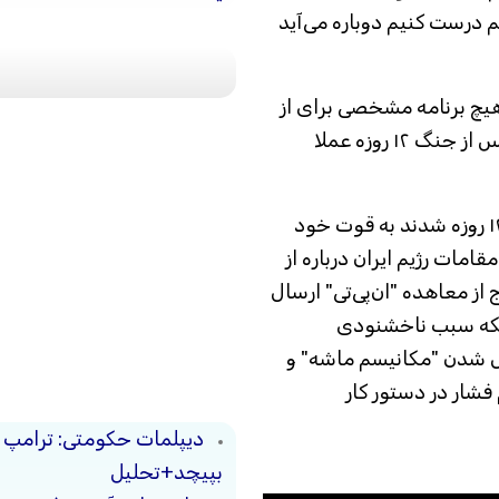
 درست کنیم دوباره می‌آید
هیچ برنامه مشخصی برای از
سرگیری مذاکرات در حال حاضر وجود ندارد. پس از جنگ ۱۲ روزه عملا
به گفته ناظران، هنوز دلایلی که منجر به جنگ ۱۲ روزه شدند به قوت خود
مات رژیم ایران درباره از
از معاهده "ان‌پی‌تی" ارسال
بلکه سبب ناخشنودی
ل شدن "مکانیسم ماشه" و
فشار در دستور کار
دیپلمات حکومتی: ترامپ م
بپیچد+تحلیل