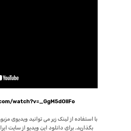
com/watch?v=_GgM5dOlIFo
با استفاده از لینک زیر می توانید ویدیوی مزبور
بگذارید. برای دانلود این ویدیو از سایت ای