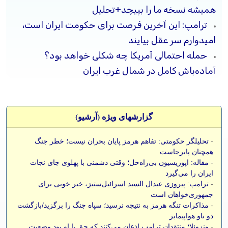
همیشه نسخه ما را بپیچد+تحلیل
ترامپ: این آخرین فرصت برای حکومت ایران است،
امیدوارم سر عقل بیایند
حمله احتمالی آمریکا چه شکلی خواهد بود؟
آماده‌باش کامل در شمال غرب ایران
گزارشهای ویژه (آرشيو)
-
تحلیلگر حکومتی: تفاهم هرمز پایان بحران نیست؛ خطر جنگ
همچنان پابرجاست
-
مقاله: اپوزیسیون بی‌راه‌حل؛ وقتی دشمنی با پهلوی جای نجات
ایران را می‌گیرد
-
ترامپ: پیروزی عبدال السید اسرائیل‌ستیز، خبر خوبی برای
جمهوری‌خواهان است
-
مذاکرات تنگه هرمز به نتیجه نرسید؛ سپاه جنگ را برگزید/بازگشت
دو ناو هواپیمابر
-
ونزوئلا؛ منتقدان ترامپ اذعان می‌کنند که حق با او بود وضعیت