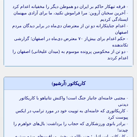
-
فرقه تبهکار حاکم بر ایران دو هموطن دیگر را مخفیانه اعدام کرد
-
آخرین سخنان آروین: مرا فراموش نکنید، ما برای آزادی میهنمان
ایستادگی کردیم
-
اعدام جنایتکارانه دو تن از معترضان دی‌ماه در برابر دیدگان مردم
اصفهان
-
حکم اعدام برای بیش‌از ۷۰ معترض دی‌ماه در اصفهان؛ گزارشی
تکاندهنده
-
دو تن از محکومین پرونده موسوم به (میدان علیخانی) اصفهان را
اعدام کردند
کاريکاتور (آرشيو)
-
مجتبی خامنه‌ای جانباز جنگ است! واکنش نتانیاهو با کاریکاتور
دیدنی
-
کاریکاتوری که خامنه‌ای به توییت خود در مورد ترامپ در ایکس
پیوست کرد
-
برادر بانوی ورزشکاری که حجاب را برداشت: بال‌های خواهرم را
چیدند!
-
کاریکاتور اسرائیلی؛ حزب‌الله در بخش مراقبت‌های ویژه بستری