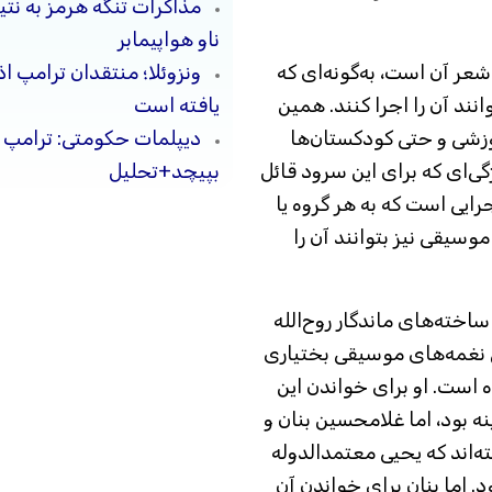
مذاکرات تنگه هرمز به نت
ناو هواپیمابر
شعر آن است، به‌گونه‌ای که
ونزوئلا؛ منتقدان ترامپ ا
نند آن را اجرا کنند. همین
یافته است
وزشی و حتی کودکستان‌ها
دیپلمات حکومتی: ترامپ م
گی‌ای که برای این سرود قائل
بپیچد+تحلیل
رایی است که به هر گروه یا
وسیقی نیز بتوانند آن را
اخته‌های ماندگار روح‌الله
خی نغمه‌های موسیقی بختیاری
 است. او برای خواندن این
 بود، اما غلامحسین بنان و
ه‌اند که یحیی معتمدالدوله
. اما بنان برای خواندن آن