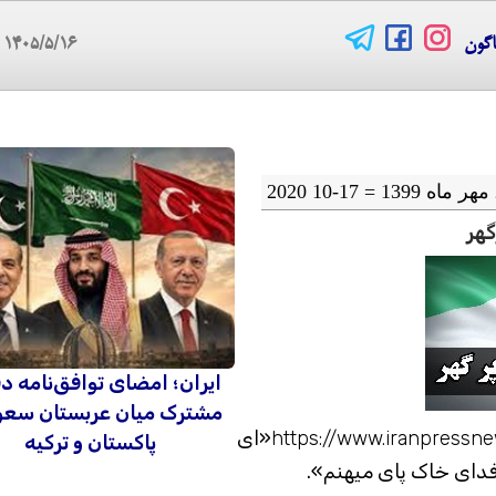
اگون
۱۴۰۵/۵/۱۶
07
گهر
ایران؛ امضای توافق‌نامه د
مشترک میان عربستان سعو
https://www.iranpressn
«ای
پاکستان و ترکیه
فدای خاک پای میهنم».