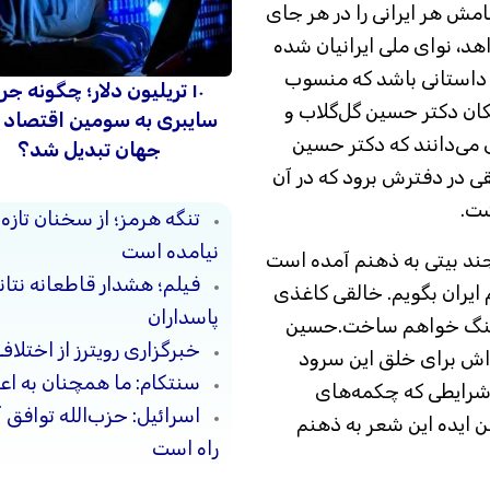
۷ سال به احترام نامش هر ایرانی را در هر جای
اهد، نوای ملی ایرانیان شده
ر داستانی باشد که منسوب
۱۰ تریلیون دلار؛ چگونه جر
ان دکتر حسین گل‌گلاب و
سایبری به سومین اقتصاد 
ی می‌دانند که دکتر حسین
جهان تبدیل شد؟
قی در دفترش برود که در آن
شت.
تنگه هرمز؛ از سخنان تازه
نیامده است
چند بیتی به ذهنم آمده است
فیلم؛ هشدار قاطعانه نتا
 ایران بگویم. خالقی کاغذی
پاسداران
آهنگ خواهم ساخت.حسین
خبرگزاری رویترز از اختلاف
ه‌اش برای خلق این سرود
سنتکام: ما همچنان به اعم
کند، اما گفته بود: «در سال۱۹۴۴، در شرایطی که چکمه‌های
اسرائیل: حزب‌الله توافق 
من ایده این شعر به ذهنم
راه است