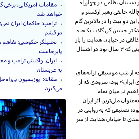
غلامحسین بنان در شب ۲۷ مهر ۱۳۲۳ در دبستان نظامی در چهارراه
مقامات آمریکایی: برخی 
لله خالقی رهبر ارکستر و
خواهد شد
ین دو بیت را در بالاترین گام
ترامپ: حاکمان ایران نمی‌ت
دکتر حسین گل گلاب یک‌ماه
در قشم
القی در خیابان هدایت را باز
تحلیلگر حکومتی: تفاهم 
کرد و بغضش با این دو بیت ترکید؛ بغض سرزمینی که ۳ سال بود در اشغال
پابرجاست
ایران؛ واکنش ترامپ و معا
به عربستان
ه از شب موسیقی ترانه‌های
مقاله: اپوزیسیون بی‌راه‌
 ایران» بود؛ سرودی که از
می‌گیرد
اهیم در میان تمام
‌عنوان ملی‌ترین اثر ایران
د؛ تصنیفی که به روایتی در
 مسیر خیابان سعدی تا خیابان هدایت از سر