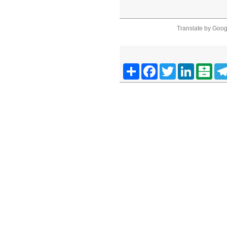
Translate by Goog
Telegra
Balatarin
LinkedIn
Twitter
Facebook
اشتراک