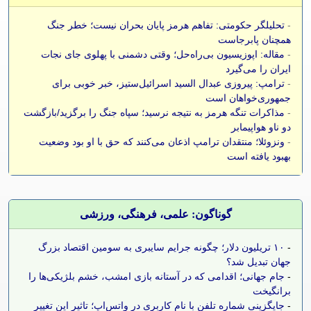
-
تحلیلگر حکومتی: تفاهم هرمز پایان بحران نیست؛ خطر جنگ
همچنان پابرجاست
-
مقاله: اپوزیسیون بی‌راه‌حل؛ وقتی دشمنی با پهلوی جای نجات
ایران را می‌گیرد
-
ترامپ: پیروزی عبدال السید اسرائیل‌ستیز، خبر خوبی برای
جمهوری‌خواهان است
-
مذاکرات تنگه هرمز به نتیجه نرسید؛ سپاه جنگ را برگزید/بازگشت
دو ناو هواپیمابر
-
ونزوئلا؛ منتقدان ترامپ اذعان می‌کنند که حق با او بود وضعیت
بهبود یافته است
گوناگون: علمی، فرهنگی، ورزشی
-
۱۰ تریلیون دلار؛ چگونه جرایم سایبری به سومین اقتصاد بزرگ
جهان تبدیل شد؟
-
جام جهانی؛ اقدامی که در آستانه بازی امشب، خشم بلژیکی‌ها را
برانگیخت
-
جایگزینی شماره تلفن با نام کاربری در واتس‌اپ؛ تاثیر این تغییر