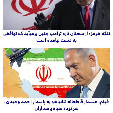
تنگه هرمز؛ از سخنان تازه ترامپ چنین برمیآید که توافقی
به دست نیامده است
فیلم؛ هشدار قاطعانه نتانیاهو به پاسدار احمد وحیدی،
سرکرده سپاه پاسداران