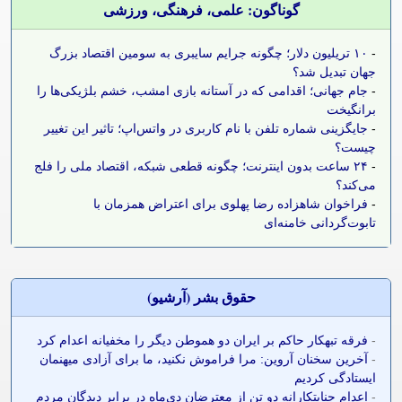
گوناگون: علمی، فرهنگی، ورزشی
-
۱۰ تریلیون دلار؛ چگونه جرایم سایبری به سومین اقتصاد بزرگ
جهان تبدیل شد؟
-
جام جهانی؛ اقدامی که در آستانه بازی امشب، خشم بلژیکی‌ها را
برانگیخت
-
جایگزینی شماره تلفن با نام کاربری در واتس‌اپ؛ تاثیر این تغییر
چیست؟
-
۲۴ ساعت بدون اینترنت؛ چگونه قطعی شبکه، اقتصاد ملی را فلج
می‌کند؟
-
فراخوان شاهزاده رضا پهلوی برای اعتراض همزمان با
تابوت‌گردانی خامنه‌ای
حقوق بشر (آرشيو)
-
فرقه تبهکار حاکم بر ایران دو هموطن دیگر را مخفیانه اعدام کرد
-
آخرین سخنان آروین: مرا فراموش نکنید، ما برای آزادی میهنمان
ایستادگی کردیم
-
اعدام جنایتکارانه دو تن از معترضان دی‌ماه در برابر دیدگان مردم