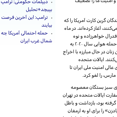
د و امنیت ما را تضعیف
دیپلمات حکومتی: ترامپ م
بپیچد+تحلیل
ترامپ: این آخرین فرصت 
گان گرین کارت آمریکا را که
بیایند
ی‌کنند، آغاز کرده‌اند. در ماه
حمله احتمالی آمریکا چه 
 فدرال خواهرزاده و نوه
شمال غرب ایران
قاسم سلیمانی، فرمانده تروریستی ایرانی که در حمله هوایی سال ۲۰۲۰ به
زنان در حال مبارزه با اخراج
‌کنند. ایالات متحده
عالی امنیت ملی ایران تا
مارس، را لغو کرد.
های سبز بستگان معصومه
فارت ایالات متحده در تهران
یکایی را گروگان گرفته بود، بازداشت و باطل
دزن» را برای او به ارمغان