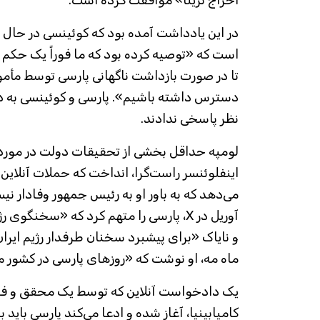
اخراج تریتا» موافقت کرده است.
در این یادداشت آمده بود که کوئینسی در حا
است که «توصیه کرده بود که ما فوراً یک حکم ا
تا در صورت بازداشت ناگهانی پارسی توسط مأمور
دسترس داشته باشیم». پارسی و کوئینسی به د
نظر پاسخی ندادند.
لومپه حداقل بخشی از تحقیقات دولت در مورد پا
اینفلوئنسر راست‌گرا، انداخت که حملات آنلاین 
می‌دهد که به باور او به رئیس جمهور وفادار نیس
آوریل در X، پارسی را متهم کرد که «سخنگو
و نایاک «برای پیشبرد سخنان طرفدار رژیم ایرا
ماه مه، او نوشت که «روزهای پارسی در کشور م
یک دادخواست آنلاین که توسط یک محقق و فعا
کامیابینیا، آغاز شده و ادعا می‌کند پارسی بای