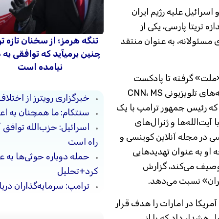
اسرائیل علیه رژیم ایران
ه تریتا پارسی، یکی از
تنگه هرمز؛ از سخنان تازه ت
 مسئولانه، به عنوان منتقد
چنین برمیآید که توافقی به
نیامده است
«ملت» گرفته تا پادکست
«اتاق جنگ» استیو بنن طرفدار MAGA و شبکه‌های تلویزیونی CNN، MS
خبرگزاری رویترز از اختلاف
ست که رئیس جمهور ترامپ با یک
سنتکام: ما همچنان به اعم
آیت‌الله‌ها و ژنرال‌های
اسرائیل: حزب‌الله توافق 
سی در مجله آنلاین کوینسی و
راه است
او به عنوان تهدیدهایی
حمله دوباره حوثی‌ها به ع
وصیف می‌کند، گزارش
کرد+تحلیل
یران» نسبت می‌دهد.
ترامپ: سرمایه‌گذاران دریا
آمریکا در امارات را هدف قرار
 هشدار داد که با از