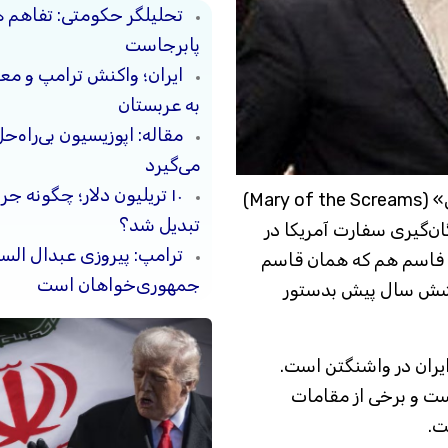
تحلیلگر حکومتی: تفاهم 
پابرجاست
ایران؛ واکنش ترامپ و معا
به عربستان
مقاله: اپوزیسیون بی‌راه‌
می‌گیرد
۱۰ تریلیون دلار؛ چگونه 
اصطلاح «معصومه جیغ زن» یا «مری جیغ‌کش» (Mary of the Screams)
تبدیل شد؟
ان‌گیری سفارت آمریکا در
ترامپ: پیروزی عبدال السی
. حاج فاسم هم که همان قاسم
جمهوری‌خواهان است
 شش سال پیش بدستور
 ایران در واشنگتن است.
ست و برخی از مقامات
ت.