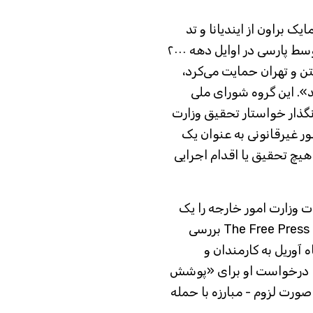
س، مایک براون از ایندیانا و تد
کروز از تگزاس گفتند که یک گروه جداگانه که توسط پارسی در اوایل دهه ۲۰۰۰
 و تهران حمایت می‌کرد،
د». این گروه شورای ملی
د. این سه قانونگذار خواستار تحقیق وزارت
 مورد این شدند که آیا NIAC به طور غیرقانونی به عنوان یک
هیچ تحقیق یا اقدام اجرایی
ت وزارت امور خارجه را یک
تهدید جدی می‌دانند. طبق یادداشتی که توسط The Free Press بررسی
لامپ، مدیرعامل Quincy، در ماه آوریل به کارمندان و
با درخواست او برای «پوشش
صورت لزوم - مبارزه با حمله