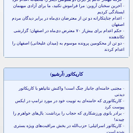
-
آخرین سخنان آروین: مرا فراموش نکنید، ما برای آزادی میهنمان
ایستادگی کردیم
-
اعدام جنایتکارانه دو تن از معترضان دی‌ماه در برابر دیدگان مردم
اصفهان
-
حکم اعدام برای بیش‌از ۷۰ معترض دی‌ماه در اصفهان؛ گزارشی
تکاندهنده
-
دو تن از محکومین پرونده موسوم به (میدان علیخانی) اصفهان را
اعدام کردند
کاريکاتور (آرشيو)
-
مجتبی خامنه‌ای جانباز جنگ است! واکنش نتانیاهو با کاریکاتور
دیدنی
-
کاریکاتوری که خامنه‌ای به توییت خود در مورد ترامپ در ایکس
پیوست کرد
-
برادر بانوی ورزشکاری که حجاب را برداشت: بال‌های خواهرم را
چیدند!
-
کاریکاتور اسرائیلی؛ حزب‌الله در بخش مراقبت‌های ویژه بستری
شده است