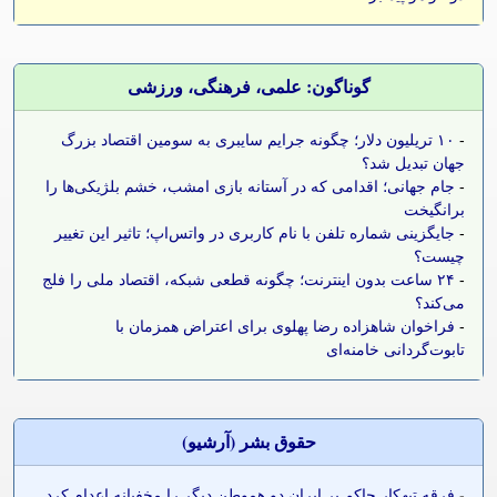
گوناگون: علمی، فرهنگی، ورزشی
-
۱۰ تریلیون دلار؛ چگونه جرایم سایبری به سومین اقتصاد بزرگ
جهان تبدیل شد؟
-
جام جهانی؛ اقدامی که در آستانه بازی امشب، خشم بلژیکی‌ها را
برانگیخت
-
جایگزینی شماره تلفن با نام کاربری در واتس‌اپ؛ تاثیر این تغییر
چیست؟
-
۲۴ ساعت بدون اینترنت؛ چگونه قطعی شبکه، اقتصاد ملی را فلج
می‌کند؟
-
فراخوان شاهزاده رضا پهلوی برای اعتراض همزمان با
تابوت‌گردانی خامنه‌ای
حقوق بشر (آرشيو)
-
فرقه تبهکار حاکم بر ایران دو هموطن دیگر را مخفیانه اعدام کرد