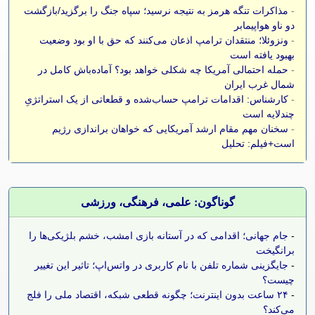
-
مذاکرات تنگه هرمز به نتیجه نرسید؛ سپاه جنگ را برگزید/بازگشت
دو ناو هواپیمابر
-
ونزوئلا؛ منتقدان ترامپ اذعان می‌کنند که حق با او بود وضعیت
بهبود یافته است
-
حمله احتمالی آمریکا چه شکلی خواهد بود؟ آماده‌باش کامل در
شمال غرب ایران
-
کارشناس: اقدامات ترامپ حساب‌شده و قطعاتی از یک استراتژیِ
چندلایه است
-
سخنان مهم مقام ارشد آمریکایی که خواهان براندازی رژیم
است+فیلم: تحلیل
گوناگون: علمی، فرهنگی، ورزشی
-
جام جهانی؛ اقدامی که در آستانه بازی امشب، خشم بلژیکی‌ها را
برانگیخت
-
جایگزینی شماره تلفن با نام کاربری در واتس‌اپ؛ تاثیر این تغییر
چیست؟
-
۲۴ ساعت بدون اینترنت؛ چگونه قطعی شبکه، اقتصاد ملی را فلج
می‌کند؟