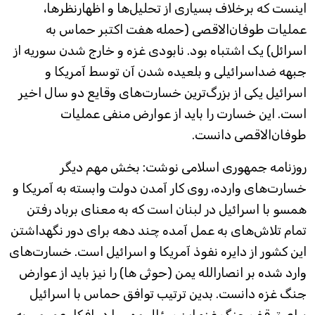
اینست که برخلاف بسیاری از تحلیل‌ها و اظهارنظرها،
عملیات طوفان‌الاقصی (حمله هفت اکتبر حماس به
اسرائل) یک اشتباه بود. نابودی غزه و خارج شدن سوریه از
جبهه ضداسرائیلی و بلعیده شدن آن توسط آمریکا و
اسرائیل یکی از بزرگ‌ترین خسارت‌های وقایع دو سال اخیر
است. این خسارت را باید از عوارض منفی عملیات
طوفان‌الاقصی دانست.
روزنامه جمهوری اسلامی نوشت: بخش مهم دیگر
خسارت‌های وارده، روی کار آمدن دولت وابسته به آمریکا و
همسو با اسرائیل در لبنان است که به معنای برباد رفتن
تمام تلاش‌های به عمل آمده چند دهه برای دور نگهداشتن
این کشور از دایره نفوذ آمریکا و اسرائیل است. خسارت‌های
وارد شده بر انصارالله یمن (حوثی ها) را نیز باید از عوارض
جنگ غزه دانست. بدین ترتیب توافق حماس با اسرائیل
برای توقف جنگ غزه این سؤال مهم را در افکار عمومی به