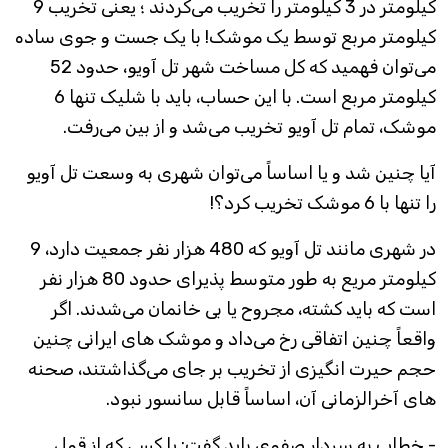
کیلومتر در 3 کیلومتر را تخریب می‌کردند ؛ یعنی تخریب 9
کیلومتر مربع توسط یک موشک! با یک جست و جوی ساده
می‌توان فهمید که کل مساخت شهر تل آویو، حدود 52
کیلومتر مربع است. با این حساب، باید با شلیک تنها 6
موشک، تمام تل آویو تخریب می‌شد و از بین می‌رفت.
آیا چنین شد و یا اساساً می‌توان شهری به وسعت تل آویو
را تنها با 6 موشک تخریب کرد؟!
در شهری مانند تل آویو که 480 هزار نفر جمعیت دارد، 9
کیلومتر مریع به طور متوسط پذیرای حدود 80 هزار نفر
است که باید کشته، مجروح یا بی خانمان می‌شدند. اگر
واقعاً چنین اتفاقی رخ می‌داد و موشک های ایرانی چنین
حجم حیرت انگیزی از تخریب بر جای می‌گذاشتند، صحنه
های آخرالزمانی آن، اساساً قابل سانسور نبود.
- خطاب به سردار صفوی باید گفت: یا کسی که از قول