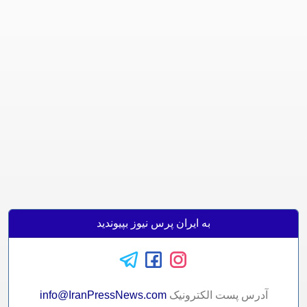
به ایران پرس نیوز بپیوندید
آدرس پست الکترونيک
info@IranPressNews.com