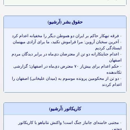
حقوق بشر (آرشيو)
-
فرقه تبهکار حاکم بر ایران دو هموطن دیگر را مخفیانه اعدام کرد
-
آخرین سخنان آروین: مرا فراموش نکنید، ما برای آزادی میهنمان
ایستادگی کردیم
-
اعدام جنایتکارانه دو تن از معترضان دی‌ماه در برابر دیدگان مردم
اصفهان
-
حکم اعدام برای بیش‌از ۷۰ معترض دی‌ماه در اصفهان؛ گزارشی
تکاندهنده
-
دو تن از محکومین پرونده موسوم به (میدان علیخانی) اصفهان را
اعدام کردند
کاريکاتور (آرشيو)
-
مجتبی خامنه‌ای جانباز جنگ است! واکنش نتانیاهو با کاریکاتور
دیدنی