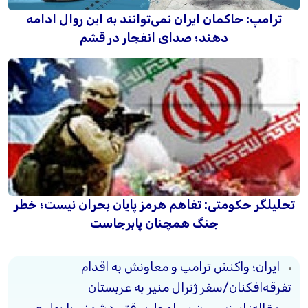
ترامپ: حاکمان ایران نمی‌توانند به این روال ادامه
دهند؛ صدای انفجار در قشم
تحلیلگر حکومتی: تفاهم هرمز پایان بحران نیست؛ خطر
جنگ همچنان پابرجاست
ایران؛ واکنش ترامپ و معاونش به اقدام
تفرقه‌افکنان/سفر ژنرال منیر به عربستان
مقاله: اپوزیسیون بی‌راه‌حل؛ وقتی دشمنی با پهلوی