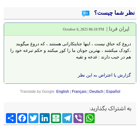
نظر شما چیست؟
ایران فردا
|
October 6, 2025 06:10 PM
دروغ که حناق نیست ، اینها جنایتکارانی هستنند ، که دروغ میگویند
،کودک میکشند ، بهترین جونان ما را کور میکنند و حکم تبرعه خود را
هم در جیب دارند : غدعه و تقیه
گزارش یا اعتراض به این نظر
Translate by Google:
English
|
Français
|
Deutsch
|
Español
به اشتراک بگذارید
:
Viber
WhatsApp
Telegram
Balatarin
LinkedIn
Twitter
Facebook
اشتراک