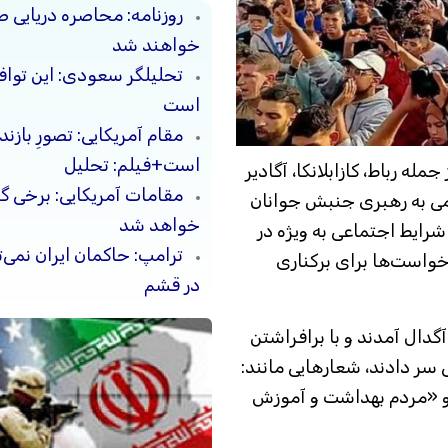
روزنامه: محاصره دریایی ص
خواهند شد
تحلیلگر سعودی: این توافق‌
است
مقام آمریکایی: تصورِ بازن
است+فیلم: تحلیل
 رباط، کازابلانکا، آگادیر
مقامات آمریکایی: برخی 
ی به رهبری جنبش جوانان
خواهد شد
خامت شرایط اجتماعی به ویژه در
ترامپ: حاکمان ایران نمی‌ت
واست‌ها برای برکناری
در قشم
آگدال آمدند و با برافراشتن
سر دادند، شعارهایی مانند:
» و «مردم بهداشت و آموزش