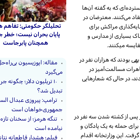
رده‌ای که به گفته آن‌ها
قاد می‌کنند. معترضان در
تحلیلگر حکومتی: تفاهم ه
ایه‌گذاری مراکش برای
پایان بحران نیست؛ خطر 
 با وضعیت اسفناک بسیاری از مدارس و
همچنان پابرجاست
قایسه میکنند.
 بودند که هزاران نفر در
مقاله: اپوزیسیون بی‌راه‌
هرات مسالمت‌آمیز در
می‌گیرد
ند، در حالی که شعارهایی
۱۰ تریلیون دلار؛ چگونه 
تبدیل شد؟
ترامپ: پیروزی عبدال السی
جمهوری‌خواهان است
 پس از کشته شدن سه نفر در
تنگه هرمز؛ از سخنان تازه
برای حمله به یک پادگان و
نیامده است
فت. این وزارتخانه اقدام
فیلم؛ هشدار قاطعانه نتا