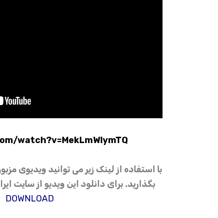
com/watch?v=MekLmWlymTQ
با استفاده از لینک زیر می توانید ویدیوی مزبور
بگذارید. برای دانلود این ویدیو از سایت ای
DOWNLOAD