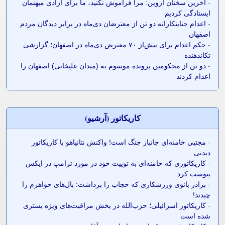
-
آخرین سخنان آروین: مرا فراموش نکنید، ما برای آزادی میهنمان
ایستادگی کردیم
-
اعدام جنایتکارانه دو تن از معترضان دی‌ماه در برابر دیدگان مردم
اصفهان
-
حکم اعدام برای بیش‌از ۷۰ معترض دی‌ماه در اصفهان؛ گزارشی
تکاندهنده
-
دو تن از محکومین پرونده موسوم به (میدان علیخانی) اصفهان را
اعدام کردند
کاريکاتور (آرشيو)
-
مجتبی خامنه‌ای جانباز جنگ است! واکنش نتانیاهو با کاریکاتور
دیدنی
-
کاریکاتوری که خامنه‌ای به توییت خود در مورد ترامپ در ایکس
پیوست کرد
-
برادر بانوی ورزشکاری که حجاب را برداشت: بال‌های خواهرم را
چیدند!
-
کاریکاتور اسرائیلی؛ حزب‌الله در بخش مراقبت‌های ویژه بستری
شده است