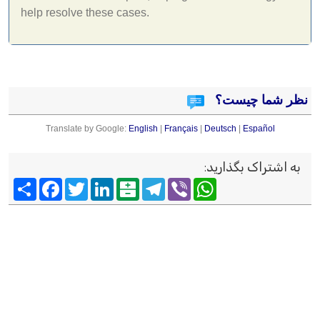
help resolve these cases.
نظر شما چیست؟
Translate by Google:
English
|
Français
|
Deutsch
|
Español
به اشتراک بگذارید
:
Viber
WhatsApp
Telegram
Balatarin
LinkedIn
Twitter
Facebook
اشتراک