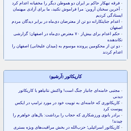
-
فرقه تبهکار حاکم بر ایران دو هموطن دیگر را مخفیانه اعدام کرد
-
آخرین سخنان آروین: مرا فراموش نکنید، ما برای آزادی میهنمان
ایستادگی کردیم
-
اعدام جنایتکارانه دو تن از معترضان دی‌ماه در برابر دیدگان مردم
اصفهان
-
حکم اعدام برای بیش‌از ۷۰ معترض دی‌ماه در اصفهان؛ گزارشی
تکاندهنده
-
دو تن از محکومین پرونده موسوم به (میدان علیخانی) اصفهان را
اعدام کردند
کاريکاتور (آرشيو)
-
مجتبی خامنه‌ای جانباز جنگ است! واکنش نتانیاهو با کاریکاتور
دیدنی
-
کاریکاتوری که خامنه‌ای به توییت خود در مورد ترامپ در ایکس
پیوست کرد
-
برادر بانوی ورزشکاری که حجاب را برداشت: بال‌های خواهرم را
چیدند!
-
کاریکاتور اسرائیلی؛ حزب‌الله در بخش مراقبت‌های ویژه بستری