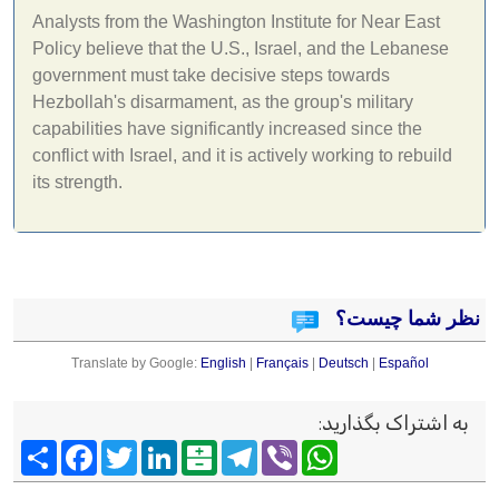
Analysts from the Washington Institute for Near East
Policy believe that the U.S., Israel, and the Lebanese
government must take decisive steps towards
Hezbollah's disarmament, as the group's military
capabilities have significantly increased since the
conflict with Israel, and it is actively working to rebuild
its strength.
نظر شما چیست؟
Translate by Google:
English
|
Français
|
Deutsch
|
Español
به اشتراک بگذارید
:
Viber
WhatsApp
Telegram
Balatarin
LinkedIn
Twitter
Facebook
اشتراک