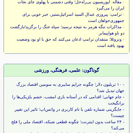
-
مقاله: اپوزیسیون بی‌راه‌حل؛ وقتی دشمنی با پهلوی جای نجات
ایران را می‌گیرد
-
ترامپ: پیروزی عبدال السید اسرائیل‌ستیز، خبر خوبی برای
جمهوری‌خواهان است
-
مذاکرات تنگه هرمز به نتیجه نرسید؛ سپاه جنگ را برگزید/بازگشت
دو ناو هواپیمابر
-
ونزوئلا؛ منتقدان ترامپ اذعان می‌کنند که حق با او بود وضعیت
بهبود یافته است
گوناگون: علمی، فرهنگی، ورزشی
-
۱۰ تریلیون دلار؛ چگونه جرایم سایبری به سومین اقتصاد بزرگ
جهان تبدیل شد؟
-
جام جهانی؛ اقدامی که در آستانه بازی امشب، خشم بلژیکی‌ها را
برانگیخت
-
جایگزینی شماره تلفن با نام کاربری در واتس‌اپ؛ تاثیر این تغییر
چیست؟
-
۲۴ ساعت بدون اینترنت؛ چگونه قطعی شبکه، اقتصاد ملی را فلج
می‌کند؟