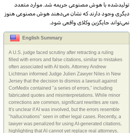
تولیدشده با هوش مصنوعی جریمه شد. موارد متعدد
دیگری وجود دارند که نشان می‌دهند هوش مصنوعی هنوز
نمی‌تواند جایگزین وکلای واقعی شود.
English Summary
A U.S. judge faced scrutiny after retracting a ruling
filled with errors and false citations, similar to mistakes
often associated with AI tools. Attorney Andrew
Lichtman informed Judge Julien Zawyer Niles in New
Jersey that the decision to dismiss a lawsuit against
CorMedix contained "a series of errors," including
fabricated quotes and misinterpretations. While minor
corrections are common, significant rewrites are rare.
It's unclear if AI was involved, but the errors resemble
"hallucinations" seen in other legal cases. Recently, a
lawyer was penalized for using AI-generated citations,
highlighting that AI cannot yet replace real attorneys.