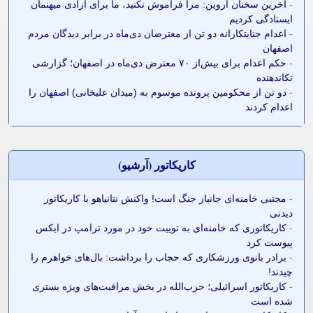
-
آخرین سخنان آروین: مرا فراموش نکنید، ما برای آزادی میهنمان
ایستادگی کردیم
-
اعدام جنایتکارانه دو تن از معترضان دی‌ماه در برابر دیدگان مردم
اصفهان
-
حکم اعدام برای بیش‌از ۷۰ معترض دی‌ماه در اصفهان؛ گزارشی
تکاندهنده
-
دو تن از محکومین پرونده موسوم به (میدان علیخانی) اصفهان را
اعدام کردند
کاريکاتور (آرشيو)
-
مجتبی خامنه‌ای جانباز جنگ است! واکنش نتانیاهو با کاریکاتور
دیدنی
-
کاریکاتوری که خامنه‌ای به توییت خود در مورد ترامپ در ایکس
پیوست کرد
-
برادر بانوی ورزشکاری که حجاب را برداشت: بال‌های خواهرم را
چیدند!
-
کاریکاتور اسرائیلی؛ حزب‌الله در بخش مراقبت‌های ویژه بستری
شده است