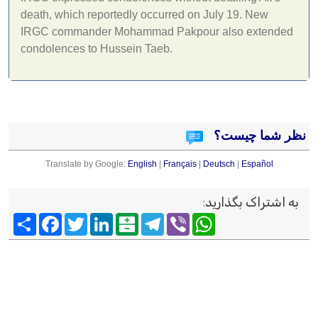
death, which reportedly occurred on July 19. New
IRGC commander Mohammad Pakpour also extended
condolences to Hussein Taeb.
نظر شما چیست؟
Translate by Google:
English
|
Français
|
Deutsch
|
Español
به اشتراک بگذارید
:
Viber
WhatsApp
Telegram
Balatarin
LinkedIn
Twitter
Facebook
اشتراک