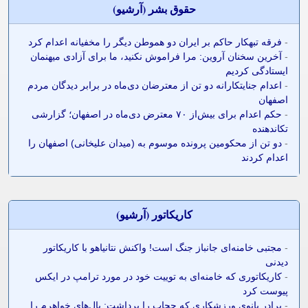
حقوق بشر (آرشيو)
-
فرقه تبهکار حاکم بر ایران دو هموطن دیگر را مخفیانه اعدام کرد
-
آخرین سخنان آروین: مرا فراموش نکنید، ما برای آزادی میهنمان
ایستادگی کردیم
-
اعدام جنایتکارانه دو تن از معترضان دی‌ماه در برابر دیدگان مردم
اصفهان
-
حکم اعدام برای بیش‌از ۷۰ معترض دی‌ماه در اصفهان؛ گزارشی
تکاندهنده
-
دو تن از محکومین پرونده موسوم به (میدان علیخانی) اصفهان را
اعدام کردند
کاريکاتور (آرشيو)
-
مجتبی خامنه‌ای جانباز جنگ است! واکنش نتانیاهو با کاریکاتور
دیدنی
-
کاریکاتوری که خامنه‌ای به توییت خود در مورد ترامپ در ایکس
پیوست کرد
-
برادر بانوی ورزشکاری که حجاب را برداشت: بال‌های خواهرم را