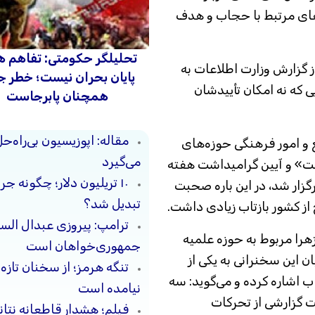
های مرتبط با حجاب و هدف
تحلیلگر حکومتی: تفاهم ه
از گزارش وزارت اطلاعات به
پایان بحران نیست؛ خطر 
که نه امکان تأییدشان
همچنان پابرجاست
مقاله: اپوزیسیون بی‌راه‌
ون تبلیغ و امور فرهنگی حوزه‌های
می‌گیرد
مت» و آیین گرامیداشت هفته
۱۰ تریلیون دلار؛ چگونه 
رگزار شد، در این باره صحبت
تبدیل شد؟
 از کشور بازتاب زیادی داشت.
ترامپ: پیروزی عبدال السی
زهرا مربوط به حوزه علمیه
جمهوری‌خواهان است
 این سخنرانی به یکی از
تنگه هرمز؛ از سخنان تازه
 اشاره کرده و می‌گوید: سه
نیامده است
ت گزارشی از تحرکات
فیلم؛ هشدار قاطعانه نتا