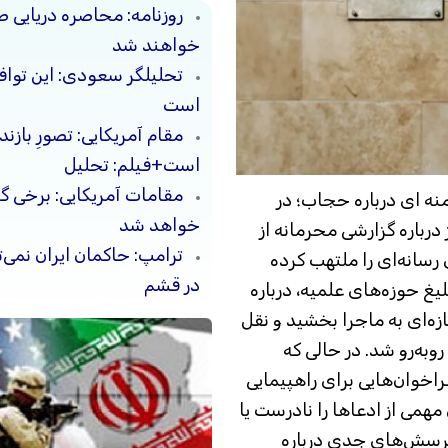
روزنامه: محاصره دریایی ص
خواهند شد
تحلیلگر سعودی: این توافق‌
است
مقام آمریکایی: تصورِ بازن
است+فیلم: تحلیل
مقامات آمریکایی: برخی 
نه ای درباره حجاب؛ در
خواهد شد
درباره گزارشی محرمانه از
ترامپ: حاکمان ایران نمی‌ت
سانه‌ای را ملتهب کرده
در قشم
غ حوزه‌های علمیه، درباره
زه‌ای به ماجرا بخشید و نقل
وبه‌رو شد. در حالی که
راخوان‌هایی برای راهپیمایی
همی از ادعاها را نادرست یا
پرسش‌های جدی درباره