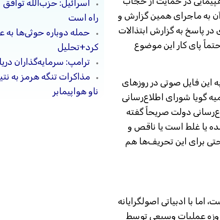
هپیمایی در حمایت از حجاب
اسرائیل: حزب‌الله توافق 
آن به ماجرای همین گزارش و
راه است
 در پاسخ به گزارش ابتذالات
حمله دوباره حوثی‌ها به ع
تماً پای کار این موضوع
کرد+تحلیل
ترامپ: سرمایه‌گذاران دریا
مذاکرات تنگه هرمز به نت
این فایل صوتی در روز‌های
ناو هواپیمابر
یه گویا شورای اطلاع‌رسانی
‌رسانی دولت صریحاً گفته
ده یا غلط است یا ناقص و
حتی برای این تحریف‌ها هم
خص نیست، اما با ادبیاتی اصولگرایانه
را را این‌گونه روایت می‌کند: بعد از جنگ ۱۲ روزه عملیات وسیعی توسط