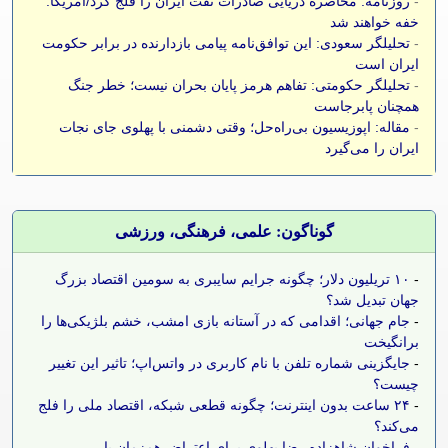
-
روزنامه: محاصره دریایی صادرات نفت ایران را فلج کرد/آمریکا:
خفه خواهند شد
-
تحلیلگر سعودی: این توافق‌نامه پیامی بازدارنده در برابر حکومت
ایران است
-
تحلیلگر حکومتی: تفاهم هرمز پایان بحران نیست؛ خطر جنگ
همچنان پابرجاست
-
مقاله: اپوزیسیون بی‌راه‌حل؛ وقتی دشمنی با پهلوی جای نجات
ایران را می‌گیرد
گوناگون: علمی، فرهنگی، ورزشی
-
۱۰ تریلیون دلار؛ چگونه جرایم سایبری به سومین اقتصاد بزرگ
جهان تبدیل شد؟
-
جام جهانی؛ اقدامی که در آستانه بازی امشب، خشم بلژیکی‌ها را
برانگیخت
-
جایگزینی شماره تلفن با نام کاربری در واتس‌اپ؛ تاثیر این تغییر
چیست؟
-
۲۴ ساعت بدون اینترنت؛ چگونه قطعی شبکه، اقتصاد ملی را فلج
می‌کند؟
-
فراخوان شاهزاده رضا پهلوی برای اعتراض همزمان با