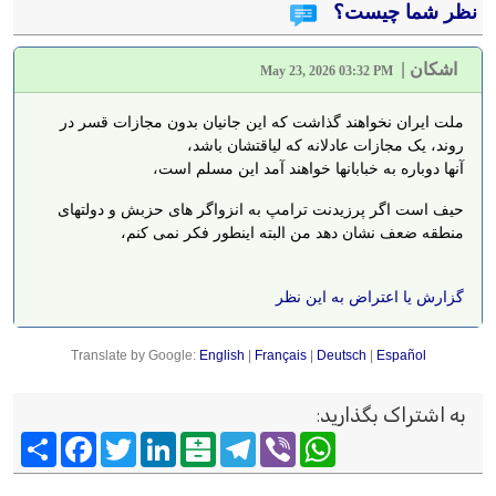
نظر شما چیست؟
اشکان
|
May 23, 2026 03:32 PM
ملت ایران نخواهند گذاشت که این جانیان بدون مجازات قسر در
روند، یک مجازات عادلانه که لیاقتشان باشد،
آنها دوباره به خبابانها خواهند آمد این مسلم است،
حیف است اگر پرزیدنت ترامپ به انزواگر های حزبش و دولتهای
منطقه ضعف نشان دهد من البته اینطور فکر نمی کنم،
گزارش یا اعتراض به این نظر
Translate by Google:
English
|
Français
|
Deutsch
|
Español
به اشتراک بگذارید
:
Viber
WhatsApp
Telegram
Balatarin
LinkedIn
Twitter
Facebook
اشتراک