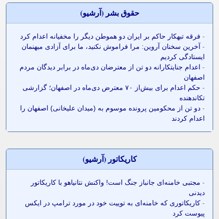
حقوق بشر (آرشيو)
-
فرقه تبهکار حاکم بر ایران دو هموطن دیگر را مخفیانه اعدام کرد
-
آخرین سخنان آروین: مرا فراموش نکنید، ما برای آزادی میهنمان
ایستادگی کردیم
-
اعدام جنایتکارانه دو تن از معترضان دی‌ماه در برابر دیدگان مردم
اصفهان
-
حکم اعدام برای بیش‌از ۷۰ معترض دی‌ماه در اصفهان؛ گزارشی
تکاندهنده
-
دو تن از محکومین پرونده موسوم به (میدان علیخانی) اصفهان را
اعدام کردند
کاريکاتور (آرشيو)
-
مجتبی خامنه‌ای جانباز جنگ است! واکنش نتانیاهو با کاریکاتور
دیدنی
-
کاریکاتوری که خامنه‌ای به توییت خود در مورد ترامپ در ایکس
پیوست کرد