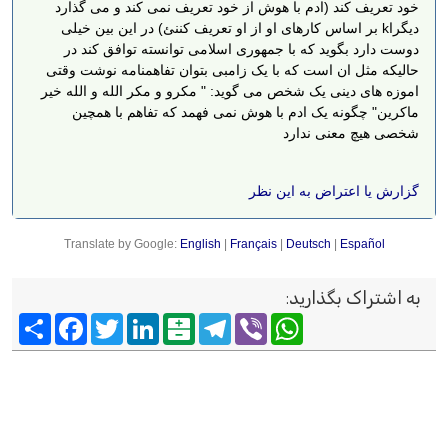
خود تعریف کند (ادم با هوش از خود تعریف نمی کند و می گذارد
دیگراk بر اساس کارهای او از او تعریف کننئ) در این بین خیلی
دوست دارد بگوید که با جمهوری اسلامی توانسته توافق کند در
حالیکه مثل ان است که با یک زامبی بتوان تفاهمنامه نوشت وقتی
اموزه های دینی یک شخص می گوید: " مکرو و مکر الله و الله خیر
ماکرین" چگونه یک ادم با هوش نمی فهمد که تفاهم با همچین
شخصی هیچ معنی ندارد
گزارش یا اعتراض به این نظر
Translate by Google:
English
|
Français
|
Deutsch
|
Español
به اشتراک بگذارید
:
Viber
WhatsApp
Telegram
Balatarin
LinkedIn
Twitter
Facebook
اشتراک