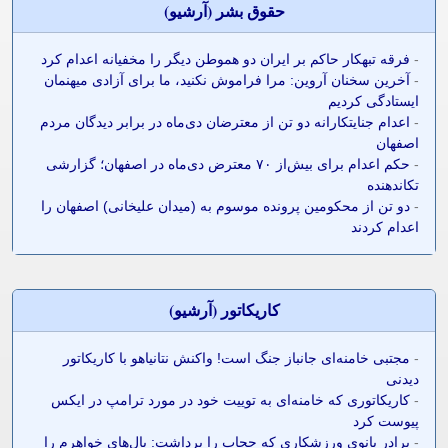
حقوق بشر (آرشيو)
-
فرقه تبهکار حاکم بر ایران دو هموطن دیگر را مخفیانه اعدام کرد
-
آخرین سخنان آروین: مرا فراموش نکنید، ما برای آزادی میهنمان
ایستادگی کردیم
-
اعدام جنایتکارانه دو تن از معترضان دی‌ماه در برابر دیدگان مردم
اصفهان
-
حکم اعدام برای بیش‌از ۷۰ معترض دی‌ماه در اصفهان؛ گزارشی
تکاندهنده
-
دو تن از محکومین پرونده موسوم به (میدان علیخانی) اصفهان را
اعدام کردند
کاريکاتور (آرشيو)
-
مجتبی خامنه‌ای جانباز جنگ است! واکنش نتانیاهو با کاریکاتور
دیدنی
-
کاریکاتوری که خامنه‌ای به توییت خود در مورد ترامپ در ایکس
پیوست کرد
-
برادر بانوی ورزشکاری که حجاب را برداشت: بال‌های خواهرم را