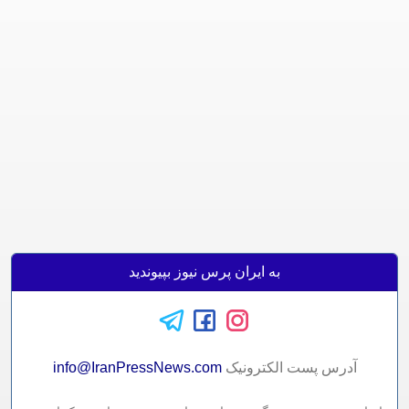
به ایران پرس نیوز بپیوندید
آدرس پست الکترونيک
info@IranPressNews.com