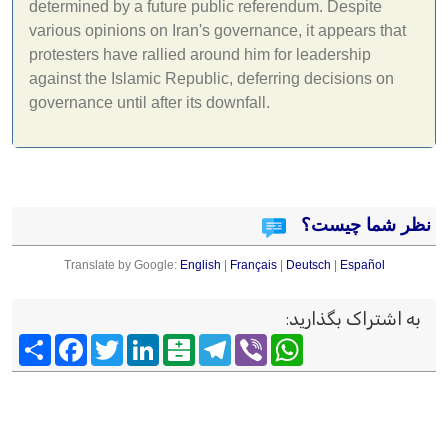
determined by a future public referendum. Despite
various opinions on Iran's governance, it appears that
protesters have rallied around him for leadership
against the Islamic Republic, deferring decisions on
governance until after its downfall.
نظر شما چیست؟
Translate by Google:
English
|
Français
|
Deutsch
|
Español
به اشتراک بگذارید
:
Viber
WhatsApp
Telegram
Balatarin
LinkedIn
Twitter
Facebook
اشتراک