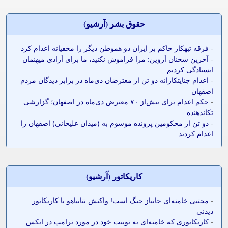
حقوق بشر (آرشيو)
-
فرقه تبهکار حاکم بر ایران دو هموطن دیگر را مخفیانه اعدام کرد
-
آخرین سخنان آروین: مرا فراموش نکنید، ما برای آزادی میهنمان
ایستادگی کردیم
-
اعدام جنایتکارانه دو تن از معترضان دی‌ماه در برابر دیدگان مردم
اصفهان
-
حکم اعدام برای بیش‌از ۷۰ معترض دی‌ماه در اصفهان؛ گزارشی
تکاندهنده
-
دو تن از محکومین پرونده موسوم به (میدان علیخانی) اصفهان را
اعدام کردند
کاريکاتور (آرشيو)
-
مجتبی خامنه‌ای جانباز جنگ است! واکنش نتانیاهو با کاریکاتور
دیدنی
-
کاریکاتوری که خامنه‌ای به توییت خود در مورد ترامپ در ایکس