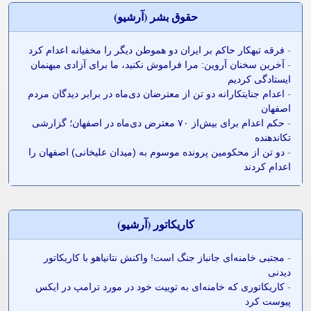
حقوق بشر (آرشيو)
-
فرقه تبهکار حاکم بر ایران دو هموطن دیگر را مخفیانه اعدام کرد
-
آخرین سخنان آروین: مرا فراموش نکنید، ما برای آزادی میهنمان
ایستادگی کردیم
-
اعدام جنایتکارانه دو تن از معترضان دی‌ماه در برابر دیدگان مردم
اصفهان
-
حکم اعدام برای بیش‌از ۷۰ معترض دی‌ماه در اصفهان؛ گزارشی
تکاندهنده
-
دو تن از محکومین پرونده موسوم به (میدان علیخانی) اصفهان را
اعدام کردند
کاريکاتور (آرشيو)
-
مجتبی خامنه‌ای جانباز جنگ است! واکنش نتانیاهو با کاریکاتور
دیدنی
-
کاریکاتوری که خامنه‌ای به توییت خود در مورد ترامپ در ایکس
پیوست کرد