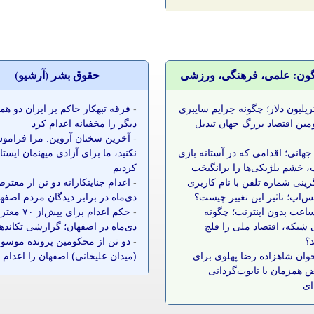
گون: علمی، فرهنگی، ورزشی
حقوق بشر (آرشيو)
 تریلیون دلار؛ چگونه جرایم سایبری
-
فرقه تبهکار حاکم بر ایران دو ه
مین اقتصاد بزرگ جهان تبدیل
دیگر را مخفیانه اعدام کرد
-
آخرین سخنان آروین: مرا فرامو
جهانی؛ اقدامی که در آستانه بازی
نکنید، ما برای آزادی میهنمان ایست
 خشم بلژیکی‌ها را برانگیخت
کردیم
زینی شماره تلفن با نام کاربری
-
اعدام جنایتکارانه دو تن از معتر
س‌اپ؛ تاثیر این تغییر چیست؟
دی‌ماه در برابر دیدگان مردم اصفه
 ساعت بدون اینترنت؛ چگونه
-
حکم اعدام برای بیش‌ا
شبکه، اقتصاد ملی را فلج
دی‌ماه در اصفهان؛ گزارشی تکانده
د؟
-
دو تن از محکومین پرونده موسوم
وان شاهزاده رضا پهلوی برای
(میدان علیخانی) اصفهان را اعدام 
 همزمان با تابوت‌گردانی
ای