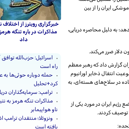
 قابلیت‌های موشکی ایران را از بین
خبرگزاری رویترز از اختلاف ن
دهد؛ به دلیل محاصره دریایی،
مذاکرات در باره تنگه هرمز
داد
اسرائیل: حزب‌الله توافق 
ایران گزارش داد که رهبر معظم
راه است
عیت انتقال ذخایر اورانیوم
حمله دوباره حوثی‌ها به ع
ده در سلاح‌های هسته‌ای، به
کرد+تحلیل
ترامپ: سرمایه‌گذاران دریا
مذاکرات تنگه هرمز به نت
 رژیم ایران در مورد یکی از
ناو هواپیمابر
 توصیف کردند.
ونزوئلا؛ منتقدان ترامپ ا
تحده:
یافته است