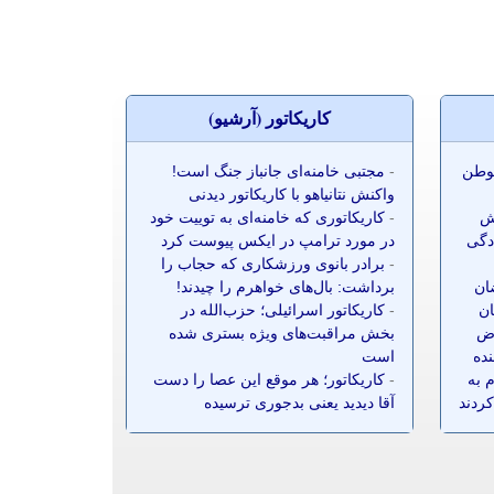
کاريکاتور (آرشيو)
موطن
-
مجتبی خامنه‌ای جانباز جنگ است!
واکنش نتانیاهو با کاریکاتور دیدنی
ش
-
کاریکاتوری که خامنه‌ای به توییت خود
ادگی
در مورد ترامپ در ایکس پیوست کرد
-
برادر بانوی ورزشکاری که حجاب را
ضان
برداشت: بال‌های خواهرم را چیدند!
ان
-
کاریکاتور اسرائیلی؛ حزب‌الله در
ز ۷۰ معترض
بخش مراقبت‌های ویژه بستری شده
نده
است
 به
-
کاریکاتور؛ هر موقع این عصا را دست
کردند
آقا دیدید یعنی بدجوری ترسیده