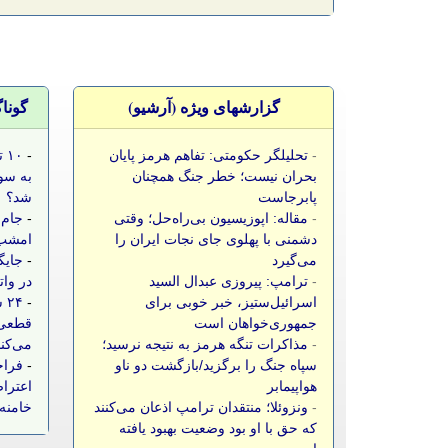
گزارشهای ویژه (آرشيو)
گونا
-
تحلیلگر حکومتی: تفاهم هرمز پایان
-
۱۰
بحران نیست؛ خطر جنگ همچنان
به سو
پابرجاست
شد؟
-
مقاله: اپوزیسیون بی‌راه‌حل؛ وقتی
-
جام 
دشمنی با پهلوی جای نجات ایران را
امشب،
می‌گیرد
-
جایگ
-
ترامپ: پیروزی عبدال السید
در وات
اسرائیل‌ستیز، خبر خوبی برای
-
۲۴
جمهوری‌خواهان است
قطعی 
-
مذاکرات تنگه هرمز به نتیجه نرسید؛
می‌کن
سپاه جنگ را برگزید/بازگشت دو ناو
-
فراخ
هواپیمابر
اعتراض
-
ونزوئلا؛ منتقدان ترامپ اذعان می‌کنند
خامنه‌
که حق با او بود وضعیت بهبود یافته