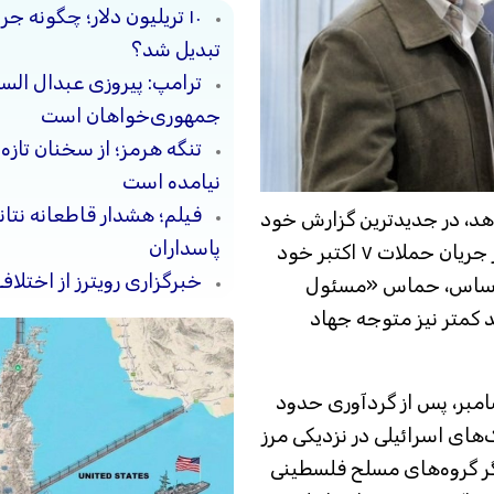
۱۰ تریلیون دلار؛ چگونه 
تبدیل شد؟
ترامپ: پیروزی عبدال السی
جمهوری‌خواهان است
تنگه هرمز؛ از سخنان تازه
نیامده است
فیلم؛ هشدار قاطعانه نتا
اهد، در جدیدترین گزارش خود
پاسداران
نتیجه می‌گیرد که گروه‌های مسلح فلسطینی در جریان حملات ۷ اکتبر خود
خبرگزاری رویترز از اختلاف
ن اساس، حماس «مسئول
ی هرچند کمتر نیز متوجه جهاد
لملل در گزارشی که روز پنج‌شنبه ۱۱ دسامبر، پس از گردآوری حدود
های اسرائیلی در نزدیکی مرز
گر گروه‌های مسلح فلسطینی