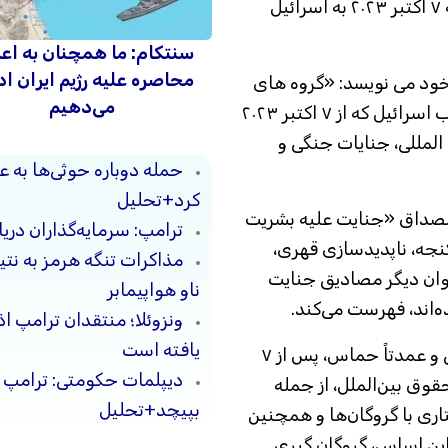
را به ارتکاب جنایت علیه بشریت در جریان حمله ۷ اکتبر ۲۰۲۳ به اسرائیل
سنتکام: ما همچنان به اع
محاصره علیه رژیم ایران اد
رش بیش از ۱۷۰ صفحه‌ای خود می نویسد: «گروه های
می‌دهیم
مسلح فلسطینی در جریان حملات خود به جنوب اسرائیل که از ۷ اکتبر ۲۰۲۳
لمللی، جنایات جنگی و
حمله دوباره حوثی‌ها به ع
کرد+تحلیل
ار غیرنظامیان در ۷ اکتبر را مصداق «جنایت علیه بشریت
ترامپ: سرمایه‌گذاران دریا
کنجه، ناپدیدسازی قهری،
مذاکرات تنگه هرمز به نت
وان دیگر مصادیق جنایت
ناو هواپیمابر
‌اند، فهرست می‌کند.
ونزوئلا؛ منتقدان ترامپ ا
یافته است
بنا بر گزارش عفو بین‌الملل، گروه‌های فلسطینی و عمدتاً حماس، پس از ۷
دیپلمات حکومتی: ترامپ م
قوق بین‌الملل، از جمله
بپیچد+تحلیل
اری با گروگان‌ها و همچنین
 این اساس، گروگان گیری