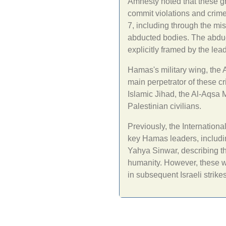
Amnesty noted that these g
commit violations and crime
7, including through the mis
abducted bodies. The abduct
explicitly framed by the le
Hamas's military wing, the 
main perpetrator of these cr
Islamic Jihad, the Al-Aqsa
Palestinian civilians.
Previously, the Internationa
key Hamas leaders, includ
Yahya Sinwar, describing th
humanity. However, these w
in subsequent Israeli strikes