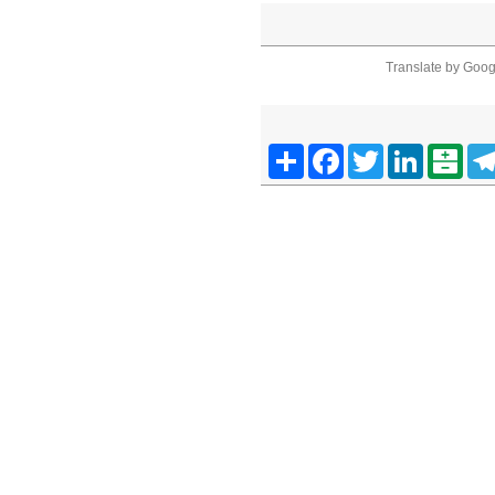
Translate by Goog
Telegra
Balatarin
LinkedIn
Twitter
Facebook
اشتراک