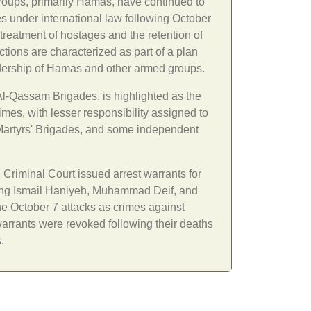
roups, primarily Hamas, have continued to
s under international law following October
treatment of hostages and the retention of
ions are characterized as part of a plan
adership of Hamas and other armed groups.
Al-Qassam Brigades, is highlighted as the
imes, with lesser responsibility assigned to
 Martyrs' Brigades, and some independent
l Criminal Court issued arrest warrants for
ing Ismail Haniyeh, Muhammad Deif, and
e October 7 attacks as crimes against
arrants were revoked following their deaths
.