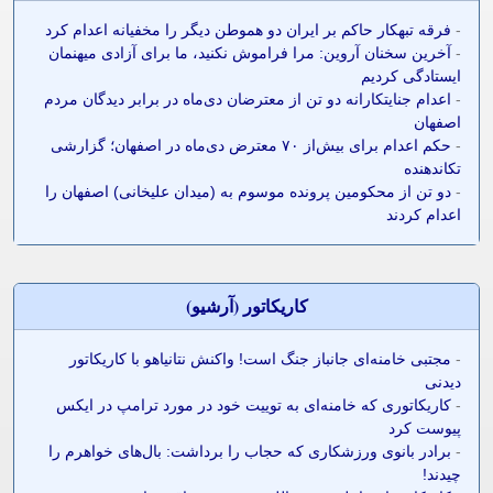
-
فرقه تبهکار حاکم بر ایران دو هموطن دیگر را مخفیانه اعدام کرد
-
آخرین سخنان آروین: مرا فراموش نکنید، ما برای آزادی میهنمان
ایستادگی کردیم
-
اعدام جنایتکارانه دو تن از معترضان دی‌ماه در برابر دیدگان مردم
اصفهان
-
حکم اعدام برای بیش‌از ۷۰ معترض دی‌ماه در اصفهان؛ گزارشی
تکاندهنده
-
دو تن از محکومین پرونده موسوم به (میدان علیخانی) اصفهان را
اعدام کردند
کاريکاتور (آرشيو)
-
مجتبی خامنه‌ای جانباز جنگ است! واکنش نتانیاهو با کاریکاتور
دیدنی
-
کاریکاتوری که خامنه‌ای به توییت خود در مورد ترامپ در ایکس
پیوست کرد
-
برادر بانوی ورزشکاری که حجاب را برداشت: بال‌های خواهرم را
چیدند!