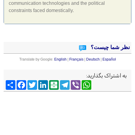
communication technologies and the political
constraints faced domestically.
نظر شما چیست؟
Translate by Google:
English
|
Français
|
Deutsch
|
Español
به اشتراک بگذارید
:
Viber
WhatsApp
Telegram
Balatarin
LinkedIn
Twitter
Facebook
اشتراک