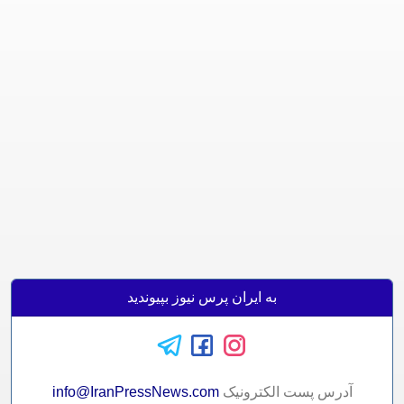
به ایران پرس نیوز بپیوندید
آدرس پست الکترونيک
info@IranPressNews.com