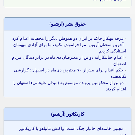
حقوق بشر (آرشيو)
-
فرقه تبهکار حاکم بر ایران دو هموطن دیگر را مخفیانه اعدام کرد
-
آخرین سخنان آروین: مرا فراموش نکنید، ما برای آزادی میهنمان
ایستادگی کردیم
-
اعدام جنایتکارانه دو تن از معترضان دی‌ماه در برابر دیدگان مردم
اصفهان
-
حکم اعدام برای بیش‌از ۷۰ معترض دی‌ماه در اصفهان؛ گزارشی
تکاندهنده
-
دو تن از محکومین پرونده موسوم به (میدان علیخانی) اصفهان را
اعدام کردند
کاريکاتور (آرشيو)
-
مجتبی خامنه‌ای جانباز جنگ است! واکنش نتانیاهو با کاریکاتور
دیدنی