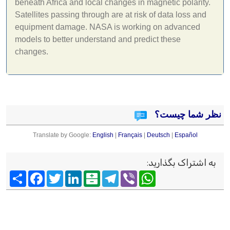
beneath Africa and local changes in magnetic polarity.
Satellites passing through are at risk of data loss and
equipment damage. NASA is working on advanced
models to better understand and predict these
changes.
نظر شما چیست؟
Translate by Google:
English
|
Français
|
Deutsch
|
Español
به اشتراک بگذارید
:
Viber
WhatsApp
Telegram
Balatarin
LinkedIn
Twitter
Facebook
اشتراک