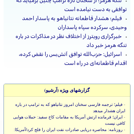
تنگه هرمز؛ از سخنان تازه ترامپ چنین برمیآید که
توافقی به دست نیامده است
فیلم؛ هشدار قاطعانه نتانیاهو به پاسدار احمد
وحیدی، سرکرده سپاه پاسداران
خبرگزاری رویترز از اختلاف نظر در مذاکرات در باره
تنگه هرمز خبر داد
اسرائیل: حزب‌الله توافق آتش‌بس را نقض کرده،
اقدام قاطعانه‌ای در راه است
گزارشهای ویژه (آرشيو)
-
فیلم؛ ترجمه فارسی سخنان امروز نتانیاهو که به ترامپ در باره
ایران هشدار میدهد
-
ایران؛ فرمانده ارتش آمریکا به مقامات کاخ سفید: حملات هوایی
کافی نیست
-
روزنامه: محاصره دریایی صادرات نفت ایران را فلج کرد/آمریکا: