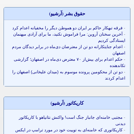
حقوق بشر (آرشيو)
-
فرقه تبهکار حاکم بر ایران دو هموطن دیگر را مخفیانه اعدام کرد
-
آخرین سخنان آروین: مرا فراموش نکنید، ما برای آزادی میهنمان
ایستادگی کردیم
-
اعدام جنایتکارانه دو تن از معترضان دی‌ماه در برابر دیدگان مردم
اصفهان
-
حکم اعدام برای بیش‌از ۷۰ معترض دی‌ماه در اصفهان؛ گزارشی
تکاندهنده
-
دو تن از محکومین پرونده موسوم به (میدان علیخانی) اصفهان را
اعدام کردند
کاريکاتور (آرشيو)
-
مجتبی خامنه‌ای جانباز جنگ است! واکنش نتانیاهو با کاریکاتور
دیدنی
-
کاریکاتوری که خامنه‌ای به توییت خود در مورد ترامپ در ایکس