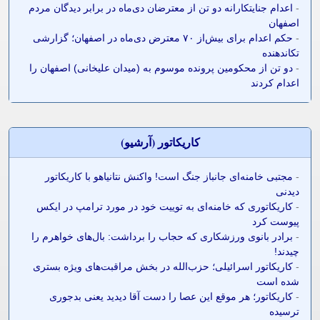
-
اعدام جنایتکارانه دو تن از معترضان دی‌ماه در برابر دیدگان مردم
اصفهان
-
حکم اعدام برای بیش‌از ۷۰ معترض دی‌ماه در اصفهان؛ گزارشی
تکاندهنده
-
دو تن از محکومین پرونده موسوم به (میدان علیخانی) اصفهان را
اعدام کردند
کاريکاتور (آرشيو)
-
مجتبی خامنه‌ای جانباز جنگ است! واکنش نتانیاهو با کاریکاتور
دیدنی
-
کاریکاتوری که خامنه‌ای به توییت خود در مورد ترامپ در ایکس
پیوست کرد
-
برادر بانوی ورزشکاری که حجاب را برداشت: بال‌های خواهرم را
چیدند!
-
کاریکاتور اسرائیلی؛ حزب‌الله در بخش مراقبت‌های ویژه بستری
شده است
-
کاریکاتور؛ هر موقع این عصا را دست آقا دیدید یعنی بدجوری
ترسیده