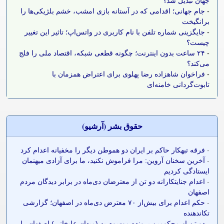
جهان تبدیل شد؟
-
جام جهانی؛ اقدامی که در آستانه بازی امشب، خشم بلژیکی‌ها را
برانگیخت
-
جایگزینی شماره تلفن با نام کاربری در واتس‌اپ؛ تاثیر این تغییر
چیست؟
-
۲۴ ساعت بدون اینترنت؛ چگونه قطعی شبکه، اقتصاد ملی را فلج
می‌کند؟
-
فراخوان شاهزاده رضا پهلوی برای اعتراض همزمان با
تابوت‌گردانی خامنه‌ای
حقوق بشر (آرشيو)
-
فرقه تبهکار حاکم بر ایران دو هموطن دیگر را مخفیانه اعدام کرد
-
آخرین سخنان آروین: مرا فراموش نکنید، ما برای آزادی میهنمان
ایستادگی کردیم
-
اعدام جنایتکارانه دو تن از معترضان دی‌ماه در برابر دیدگان مردم
اصفهان
-
حکم اعدام برای بیش‌از ۷۰ معترض دی‌ماه در اصفهان؛ گزارشی
تکاندهنده
-
دو تن از محکومین پرونده موسوم به (میدان علیخانی) اصفهان را