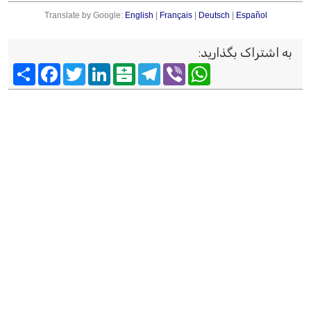
Translate by Google:
English
|
Français
|
Deutsch
|
Español
به اشتراک بگذارید
:
Viber
WhatsApp
Telegram
Balatarin
LinkedIn
Twitter
Facebook
اشتراک