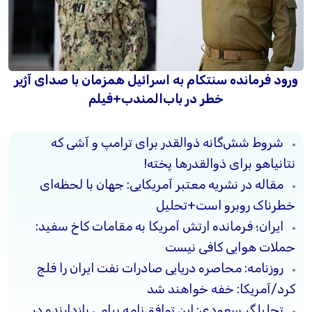
ورود فرمانده سنتکام به اسرائیل همزمان با صدای آژیر
خطر در باب‌المندب+فیلم
شروط شش‌گانه ذوالقدر برای ترامپ و آشی که
نتانیاهو برای ذوالقدرها پخته!
مقاله در نشریه معتبر آمریکایی: جهان با لحظه‌ای
خطرناک روبرو است+تحلیل
ایران؛ فرمانده ارتش آمریکا به مقامات کاخ سفید:
حملات هوایی کافی نیست
روزنامه: محاصره دریایی صادرات نفت ایران را فلج
کرد/آمریکا: خفه خواهند شد
تحلیلگر سعودی: این توافق‌نامه پیامی بازدارنده در