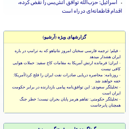
اسرائیل: حزب‌الله توافق آتش‌بس را نقض کرده،
اقدام قاطعانه‌ای در راه است
گزارشهای ویژه (آرشيو)
-
فیلم؛ ترجمه فارسی سخنان امروز نتانیاهو که به ترامپ در باره
ایران هشدار میدهد
-
ایران؛ فرمانده ارتش آمریکا به مقامات کاخ سفید: حملات هوایی
کافی نیست
-
روزنامه: محاصره دریایی صادرات نفت ایران را فلج کرد/آمریکا:
خفه خواهند شد
-
تحلیلگر سعودی: این توافق‌نامه پیامی بازدارنده در برابر حکومت
ایران است
-
تحلیلگر حکومتی: تفاهم هرمز پایان بحران نیست؛ خطر جنگ
همچنان پابرجاست
گوناگون: علمی، فرهنگی، ورزشی