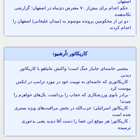
اصفهان
-
حکم اعدام برای بیش‌از ۷۰ معترض دی‌ماه در اصفهان؛ گزارشی
تکاندهنده
-
دو تن از محکومین پرونده موسوم به (میدان علیخانی) اصفهان را
اعدام کردند
کاريکاتور (آرشيو)
-
مجتبی خامنه‌ای جانباز جنگ است! واکنش نتانیاهو با کاریکاتور
دیدنی
-
کاریکاتوری که خامنه‌ای به توییت خود در مورد ترامپ در ایکس
پیوست کرد
-
برادر بانوی ورزشکاری که حجاب را برداشت: بال‌های خواهرم را
چیدند!
-
کاریکاتور اسرائیلی؛ حزب‌الله در بخش مراقبت‌های ویژه بستری
شده است
-
کاریکاتور؛ هر موقع این عصا را دست آقا دیدید یعنی بدجوری
ترسیده