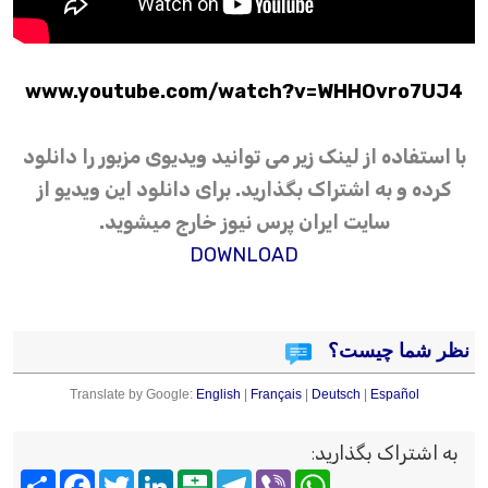
www.youtube.com/watch?v=WHHOvro7UJ4
با استفاده از لینک زیر می توانید ویدیوی مزبور را دانلود
کرده و به اشتراک بگذارید. برای دانلود این ویدیو از
سایت ایران پرس نیوز خارج میشوید.
DOWNLOAD
نظر شما چیست؟
Translate by Google:
English
|
Français
|
Deutsch
|
Español
به اشتراک بگذارید
:
Viber
WhatsApp
Telegram
Balatarin
LinkedIn
Twitter
Facebook
اشتراک