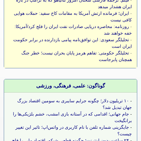
-
فیلم؛ ترجمه فارسی سخنان امروز نتانیاهو که به ترامپ در باره
ایران هشدار میدهد
-
ایران؛ فرمانده ارتش آمریکا به مقامات کاخ سفید: حملات هوایی
کافی نیست
-
روزنامه: محاصره دریایی صادرات نفت ایران را فلج کرد/آمریکا:
خفه خواهند شد
-
تحلیلگر سعودی: این توافق‌نامه پیامی بازدارنده در برابر حکومت
ایران است
-
تحلیلگر حکومتی: تفاهم هرمز پایان بحران نیست؛ خطر جنگ
همچنان پابرجاست
گوناگون: علمی، فرهنگی، ورزشی
-
۱۰ تریلیون دلار؛ چگونه جرایم سایبری به سومین اقتصاد بزرگ
جهان تبدیل شد؟
-
جام جهانی؛ اقدامی که در آستانه بازی امشب، خشم بلژیکی‌ها را
برانگیخت
-
جایگزینی شماره تلفن با نام کاربری در واتس‌اپ؛ تاثیر این تغییر
چیست؟
-
۲۴ ساعت بدون اینترنت؛ چگونه قطعی شبکه، اقتصاد ملی را فلج