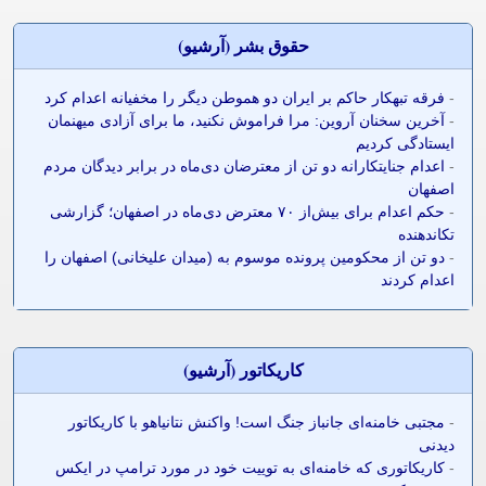
حقوق بشر (آرشيو)
-
فرقه تبهکار حاکم بر ایران دو هموطن دیگر را مخفیانه اعدام کرد
-
آخرین سخنان آروین: مرا فراموش نکنید، ما برای آزادی میهنمان
ایستادگی کردیم
-
اعدام جنایتکارانه دو تن از معترضان دی‌ماه در برابر دیدگان مردم
اصفهان
-
حکم اعدام برای بیش‌از ۷۰ معترض دی‌ماه در اصفهان؛ گزارشی
تکاندهنده
-
دو تن از محکومین پرونده موسوم به (میدان علیخانی) اصفهان را
اعدام کردند
کاريکاتور (آرشيو)
-
مجتبی خامنه‌ای جانباز جنگ است! واکنش نتانیاهو با کاریکاتور
دیدنی
-
کاریکاتوری که خامنه‌ای به توییت خود در مورد ترامپ در ایکس