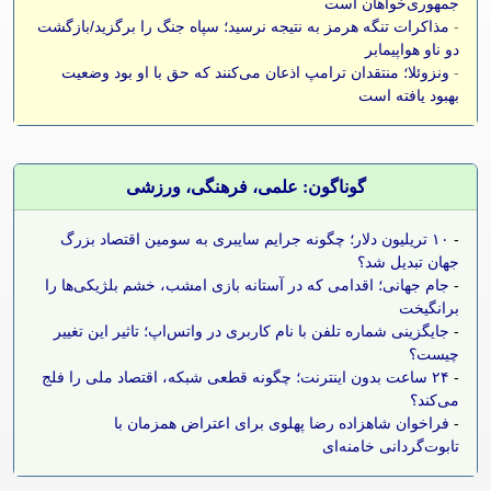
جمهوری‌خواهان است
-
مذاکرات تنگه هرمز به نتیجه نرسید؛ سپاه جنگ را برگزید/بازگشت
دو ناو هواپیمابر
-
ونزوئلا؛ منتقدان ترامپ اذعان می‌کنند که حق با او بود وضعیت
بهبود یافته است
گوناگون: علمی، فرهنگی، ورزشی
-
۱۰ تریلیون دلار؛ چگونه جرایم سایبری به سومین اقتصاد بزرگ
جهان تبدیل شد؟
-
جام جهانی؛ اقدامی که در آستانه بازی امشب، خشم بلژیکی‌ها را
برانگیخت
-
جایگزینی شماره تلفن با نام کاربری در واتس‌اپ؛ تاثیر این تغییر
چیست؟
-
۲۴ ساعت بدون اینترنت؛ چگونه قطعی شبکه، اقتصاد ملی را فلج
می‌کند؟
-
فراخوان شاهزاده رضا پهلوی برای اعتراض همزمان با
تابوت‌گردانی خامنه‌ای