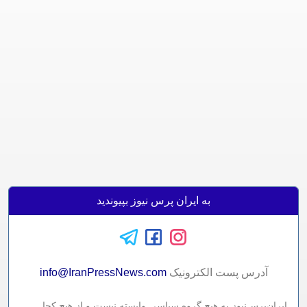
به ایران پرس نیوز بپیوندید
آدرس پست الکترونيک
info@IranPressNews.com
ایران‌پرس‌نیوز به هیچ گروه سیاسی وابسته نیست و از هیچ کجا