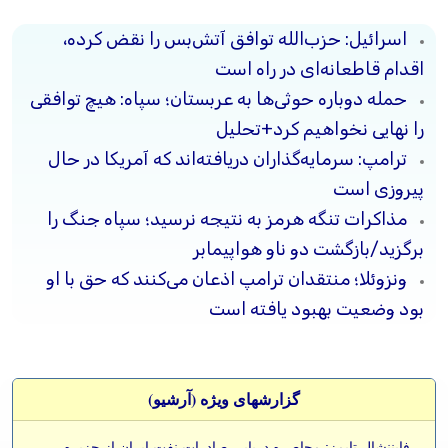
اسرائیل: حزب‌الله توافق آتش‌بس را نقض کرده،
اقدام قاطعانه‌ای در راه است
حمله دوباره حوثی‌ها به عربستان؛ سپاه: هیچ توافقی
را نهایی نخواهیم کرد+تحلیل
ترامپ: سرمایه‌گذاران دریافته‌اند که آمریکا در حال
پیروزی است
مذاکرات تنگه هرمز به نتیجه نرسید؛ سپاه جنگ را
برگزید/بازگشت دو ناو هواپیمابر
ونزوئلا؛ منتقدان ترامپ اذعان می‌کنند که حق با او
بود وضعیت بهبود یافته است
گزارشهای ویژه (آرشيو)
-
فایننشال تایمز: محاصره دریایی صادرات نفت ایران از جزیره