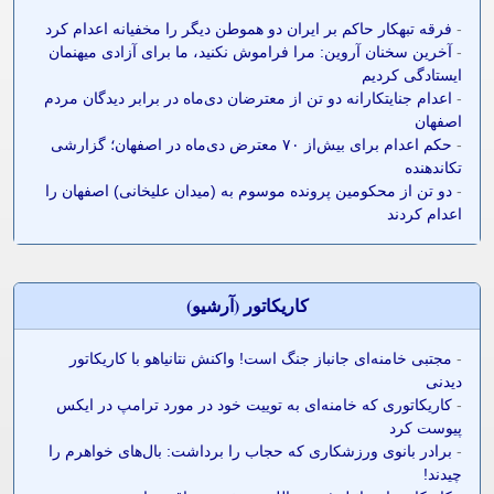
-
فرقه تبهکار حاکم بر ایران دو هموطن دیگر را مخفیانه اعدام کرد
-
آخرین سخنان آروین: مرا فراموش نکنید، ما برای آزادی میهنمان
ایستادگی کردیم
-
اعدام جنایتکارانه دو تن از معترضان دی‌ماه در برابر دیدگان مردم
اصفهان
-
حکم اعدام برای بیش‌از ۷۰ معترض دی‌ماه در اصفهان؛ گزارشی
تکاندهنده
-
دو تن از محکومین پرونده موسوم به (میدان علیخانی) اصفهان را
اعدام کردند
کاريکاتور (آرشيو)
-
مجتبی خامنه‌ای جانباز جنگ است! واکنش نتانیاهو با کاریکاتور
دیدنی
-
کاریکاتوری که خامنه‌ای به توییت خود در مورد ترامپ در ایکس
پیوست کرد
-
برادر بانوی ورزشکاری که حجاب را برداشت: بال‌های خواهرم را
چیدند!