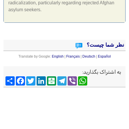
radicalization, particularly regarding rejected Afghan
asylum seekers.
نظر شما چیست؟
Translate by Google:
English
|
Français
|
Deutsch
|
Español
به اشتراک بگذارید
:
Viber
WhatsApp
Telegram
Balatarin
LinkedIn
Twitter
Facebook
اشتراک