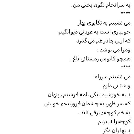
به سرانجام نگون بختی من .
****
می نشينم به تکاپوی بهار
جويباری است به عريانی ديوانگيم
که ازين چادر غم می گذرد
ومرا می نوشد :
همچو کابوس زمستانی باغ .
****
می نشينم سرراه
و شتابی دارم
تا به خورشيد ، يکی نامه فرستم ، پنهان
که سر ظهر، به چشمان فروزندهء خويش
به خم کوچهء برفی تابد .
کوچه را آب زنم.
تا بها ران دگر