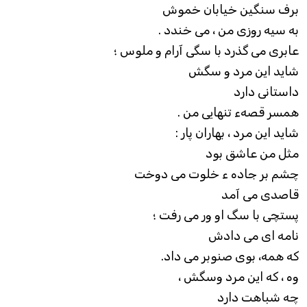
برف سنگين خيابان خموش
به سيه روزی من ، می خندد .
عابری می گذرد با سگی آرام و ملوس ؛
شايد اين مرد و سگش
داستانی دارد
همسر قصهء تنهايی من .
شايد اين مرد ، بهاران پار :
مثل من عاشق بود
چشم بر جاده ء خلوت می دوخت
قاصدی می آمد
پستچی با سگ او ور می رفت ؛
نامه ای می دادش
که همه، بوی صنوبر می داد.
وه ، که اين مرد وسگش ،
چه شباهت دارد