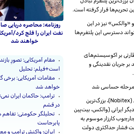
بزرگ‌ترین پلتفرم تبادل
ین تحریم‌ها قرار گرفته است.
«والکس» نیز در این
روزنامه: محاصره دریایی صا
اند دسترسی این پلتفرم‌ها
نفت ایران را فلج کرد/آمریکا
خواهند شد
ظارتی بر اکوسیستم‌های
مقام آمریکایی: تصورِ بازن
د بر جریان نقدینگی و
است+فیلم: تحلیل
مقامات آمریکایی: برخی 
خواهد شد
 مرحله حساسی شد
ترامپ: حاکمان ایران نمی‌ت
وزارت خزانه‌داری آمریکا اعلام کرد که نوبیتکس (Nobitex)، بزرگ‌ترین
در قشم
یگر ایرانی (والکس، بیت‌پین
تحلیلگر حکومتی: تفاهم 
چارچوب کارزار موسوم به
پابرجاست
و سیاست فشار حداکثری دولت
ایران؛ واکنش ترامپ و معا