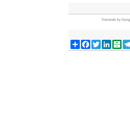
Translate by Goog
Telegra
Balatarin
LinkedIn
Twitter
Facebook
اشتراک