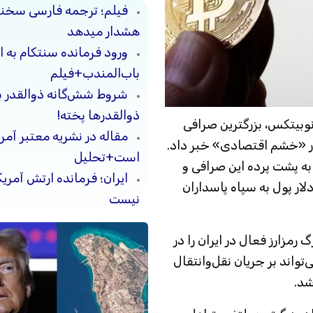
فیلم؛ ترجمه فارسی سخنان ا
هشدار میدهد
ورود فرمانده سنتکام به ا
باب‌المندب+فیلم
شروط شش‌گانه ذوالقدر بر
ذوالقدرها پخته!
 نوبیتکس، بزرگترین صرافی
مقاله در نشریه معتبر آمر
زار «خشم اقتصادی» خبر داد.
است+تحلیل
به پشت پرده این صرافی و
ایران؛ فرمانده ارتش آمری
دلار پول به سپاه پاسداران
نیست
رمزارز فعال در ایران را در
واند بر جریان نقل‌وانتقال
شد.