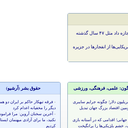
ترامپ: دیگر نمی‌توان به رژیم ایران اجازه داد مثل ۴۷ سال گذشته
کایی‌ها از انفجارها در جزیره
گون: علمی، فرهنگی، ورزشی
حقوق بشر (آرشيو)
 تریلیون دلار؛ چگونه جرایم سایبری
-
فرقه تبهکار حاکم بر ایران دو ه
مین اقتصاد بزرگ جهان تبدیل
دیگر را مخفیانه اعدام کرد
-
آخرین سخنان آروین: مرا فرامو
جهانی؛ اقدامی که در آستانه بازی
نکنید، ما برای آزادی میهنمان ایست
 خشم بلژیکی‌ها را برانگیخت
کردیم