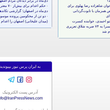
د؟
دی‌ماه در برابر دیدگان مردم اصفه
وان شاهزاده رضا پهلوی برای
-
حکم اعدام برای بیش‌ا
 همزمان با تابوت‌گردانی
دی‌ماه در اصفهان؛ گزارشی تکانده
ای
-
دو تن از محکومین پرونده موسوم
و احمدی، خواننده کنسرت
(میدان علیخانی) اصفهان را اعدام 
کاروانسرا به ۷۴ ضربه شلاق تعزیری
م شد
به ایران پرس نیوز بپیوندید
آدرس پست الکترونيک
nfo@IranPressNews.com