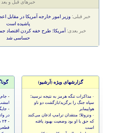
خبرهای قبل و بعد
خبر قبلی:
وزیر امور خارجه آمریکا در مقابل اعض
پاشیده است
خبر بعدی:
آمریکا؛ طرح خفه کردن اقتصاد جم
حساسی شد
گزارشهای ویژه (آرشيو)
گونا
-
مذاکرات تنگه هرمز به نتیجه نرسید؛
-
جام 
سپاه جنگ را برگزید/بازگشت دو ناو
امشب،
هواپیمابر
-
جایگ
-
ونزوئلا؛ منتقدان ترامپ اذعان می‌کنند
در وات
که حق با او بود وضعیت بهبود یافته
-
۲۴
است
قطعی 