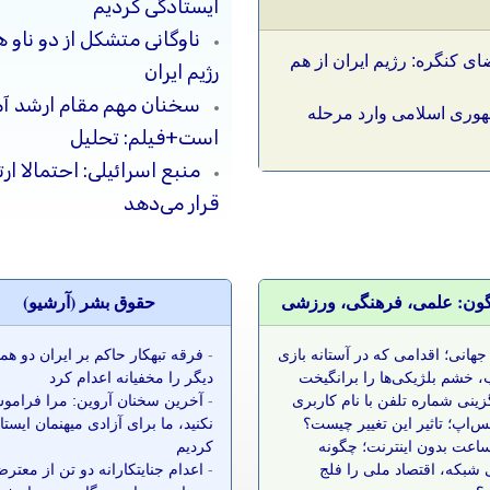
ایستادگی کردیم
ای کنگره: رژیم ایران از هم
رژیم ایران
سخنان مهم مقام ارشد آمر
هوری اسلامی وارد مرحله
است+فیلم: تحلیل
منبع اسرائیلی: احتمالا ا
قرار می‌دهد
گون: علمی، فرهنگی، ورزشی
حقوق بشر (آرشيو)
جهانی؛ اقدامی که در آستانه بازی
-
فرقه تبهکار حاکم بر ایران دو ه
 خشم بلژیکی‌ها را برانگیخت
دیگر را مخفیانه اعدام کرد
زینی شماره تلفن با نام کاربری
-
آخرین سخنان آروین: مرا فرامو
س‌اپ؛ تاثیر این تغییر چیست؟
نکنید، ما برای آزادی میهنمان ایست
 ساعت بدون اینترنت؛ چگونه
کردیم
شبکه، اقتصاد ملی را فلج
-
اعدام جنایتکارانه دو تن از معتر