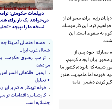
دیپلمات حکومتی: ترام
ایان رژیم ایران، محو آن از
می‌خواهد یک بار برای هم
واهیم کرد. این کار موساد
نسخه ما را بپیچد+تحلی
کوم به سقوط است. این
گشت.
حمله احتمالی آمریکا چه 
شمال غرب ایران
 معارفه خود پس از
ترامپ: رهبری حکومت ایرا
محور ایران ایجاد کردیم،
می‌دهد
حور شیعه که نابودی کشور ما
ایمیل اطلاعاتی افسر آمری
دید خورده اما ماموریت هنوز
+ تحلیل
لگیر کردن دشمن ادامه
فرقه تبهکار حاکم بر ایرا
کارشناس: اقدامات ترامپ 
چندلایه است