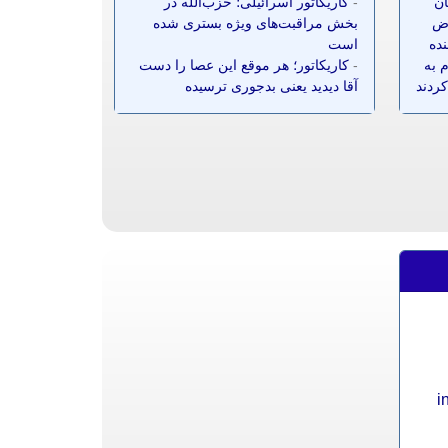
ان
-
کاریکاتور اسرائیلی؛ حزب‌الله در
ز ۷۰ معترض
بخش مراقبت‌های ویژه بستری شده
نده
است
 به
-
کاریکاتور؛ هر موقع این عصا را دست
کردند
آقا دیدید یعنی بدجوری ترسیده
i