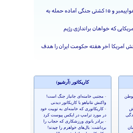
ناوگانی متشکل از دو ناو هواپیمبر و ۱۵ کشتی جنگی آماده حمله به
یکایی که خواهان براندازی رژیم
رتش آمریکا آخر هفته حکومت ایران را هدف
کاريکاتور (آرشيو)
موطن
-
مجتبی خامنه‌ای جانباز جنگ است!
واکنش نتانیاهو با کاریکاتور دیدنی
ش
-
کاریکاتوری که خامنه‌ای به توییت خود
ادگی
در مورد ترامپ در ایکس پیوست کرد
-
برادر بانوی ورزشکاری که حجاب را
ضان
برداشت: بال‌های خواهرم را چیدند!