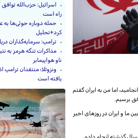
اسرائیل: حزب‌الله توافق 
راه است
حمله دوباره حوثی‌ها به ع
کرد+تحلیل
ترامپ: سرمایه‌گذاران دریا
مذاکرات تنگه هرمز به نت
ناو هواپیمابر
ونزوئلا؛ منتقدان ترامپ ا
یافته است
جامید، اما من به ایران گفتم
فق برسیم.
ن ما و ایران در روزهای اخیر
یگر نمی‌توان به ایران اجازه داد به کاری که ۴۷ سال گذشته انجام داده