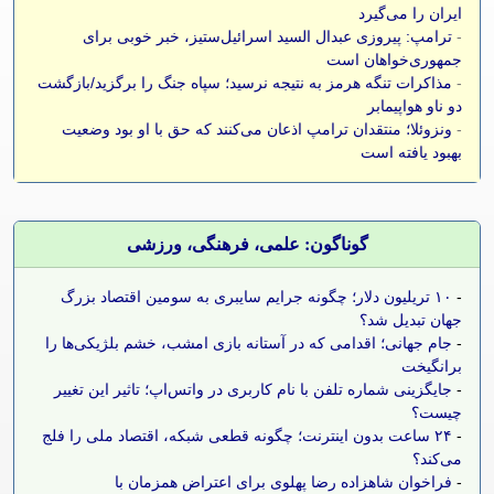
ایران را می‌گیرد
-
ترامپ: پیروزی عبدال السید اسرائیل‌ستیز، خبر خوبی برای
جمهوری‌خواهان است
-
مذاکرات تنگه هرمز به نتیجه نرسید؛ سپاه جنگ را برگزید/بازگشت
دو ناو هواپیمابر
-
ونزوئلا؛ منتقدان ترامپ اذعان می‌کنند که حق با او بود وضعیت
بهبود یافته است
گوناگون: علمی، فرهنگی، ورزشی
-
۱۰ تریلیون دلار؛ چگونه جرایم سایبری به سومین اقتصاد بزرگ
جهان تبدیل شد؟
-
جام جهانی؛ اقدامی که در آستانه بازی امشب، خشم بلژیکی‌ها را
برانگیخت
-
جایگزینی شماره تلفن با نام کاربری در واتس‌اپ؛ تاثیر این تغییر
چیست؟
-
۲۴ ساعت بدون اینترنت؛ چگونه قطعی شبکه، اقتصاد ملی را فلج
می‌کند؟
-
فراخوان شاهزاده رضا پهلوی برای اعتراض همزمان با