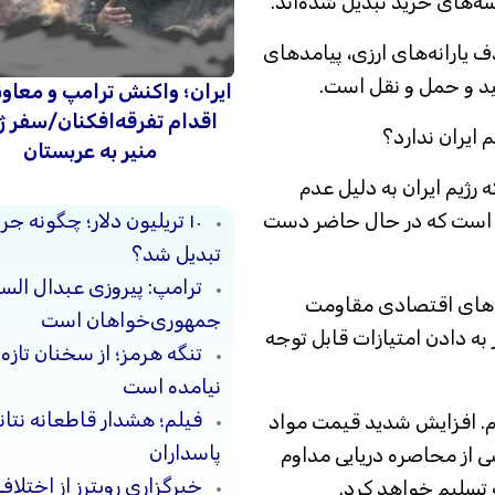
‌های خرید تبدیل شده‌اند.
ف یارانه‌های ارزی، پیامدهای
ید و حمل و نقل است.
ایران؛ واکنش ترامپ و معاو
اقدام تفرقه‌افکنان/سفر ژ
 ایران ندارد؟
منیر به عربستان
رژیم ایران به دلیل عدم
۱۰ تریلیون دلار؛ چگونه 
د است که در حال حاضر دست
تبدیل شد؟
ترامپ: پیروزی عبدال السی
یم‌های اقتصادی مقاومت
جمهوری‌خواهان است
به دادن امتیازات قابل توجه
تنگه هرمز؛ از سخنان تازه
نیامده است
فیلم؛ هشدار قاطعانه نتا
یم. افزایش شدید قیمت مواد
پاسداران
 از محاصره دریایی مداوم
خبرگزاری رویترز از اختلاف
ه تسلیم خواهد کرد.