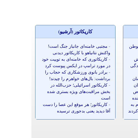
کاريکاتور (آرشيو)
موطن
-
مجتبی خامنه‌ای جانباز جنگ است!
واکنش نتانیاهو با کاریکاتور دیدنی
ش
-
کاریکاتوری که خامنه‌ای به توییت خود
ادگی
در مورد ترامپ در ایکس پیوست کرد
-
برادر بانوی ورزشکاری که حجاب را
ضان
برداشت: بال‌های خواهرم را چیدند!
ان
-
کاریکاتور اسرائیلی؛ حزب‌الله در
ز ۷۰ معترض
بخش مراقبت‌های ویژه بستری شده
نده
است
 به
-
کاریکاتور؛ هر موقع این عصا را دست
کردند
آقا دیدید یعنی بدجوری ترسیده