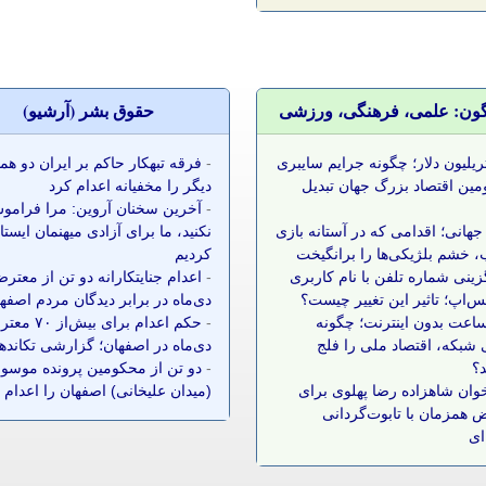
گون: علمی، فرهنگی، ورزشی
حقوق بشر (آرشيو)
 تریلیون دلار؛ چگونه جرایم سایبری
-
فرقه تبهکار حاکم بر ایران دو ه
مین اقتصاد بزرگ جهان تبدیل
دیگر را مخفیانه اعدام کرد
-
آخرین سخنان آروین: مرا فرامو
جهانی؛ اقدامی که در آستانه بازی
نکنید، ما برای آزادی میهنمان ایست
 خشم بلژیکی‌ها را برانگیخت
کردیم
زینی شماره تلفن با نام کاربری
-
اعدام جنایتکارانه دو تن از معتر
س‌اپ؛ تاثیر این تغییر چیست؟
دی‌ماه در برابر دیدگان مردم اصفه
 ساعت بدون اینترنت؛ چگونه
-
حکم اعدام برای بیش‌ا
شبکه، اقتصاد ملی را فلج
دی‌ماه در اصفهان؛ گزارشی تکانده
د؟
-
دو تن از محکومین پرونده موسوم
وان شاهزاده رضا پهلوی برای
(میدان علیخانی) اصفهان را اعدام 
 همزمان با تابوت‌گردانی
ای