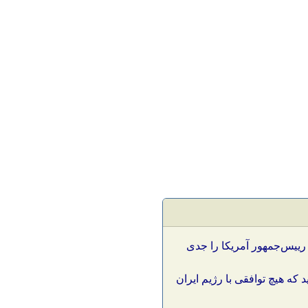
 رییس‌جمهور آمریکا را جدی
د که هیچ توافقی با رژیم ایران