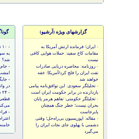
گزارشهای ویژه (آرشيو)
گونا
-
ایران؛ فرمانده ارتش آمریکا به
-
۱۰
مقامات کاخ سفید: حملات هوایی کافی
به سو
نیست
شد؟
-
روزنامه: محاصره دریایی صادرات
-
جام 
نفت ایران را فلج کرد/آمریکا: خفه
امشب،
خواهند شد
-
جایگ
-
تحلیلگر سعودی: این توافق‌نامه پیامی
در وات
بازدارنده در برابر حکومت ایران است
-
۲۴
-
تحلیلگر حکومتی: تفاهم هرمز پایان
قطعی 
بحران نیست؛ خطر جنگ همچنان
می‌کن
پابرجاست
-
فراخ
-
مقاله: اپوزیسیون بی‌راه‌حل؛ وقتی
اعتراض
دشمنی با پهلوی جای نجات ایران را
خامنه‌
می‌گیرد