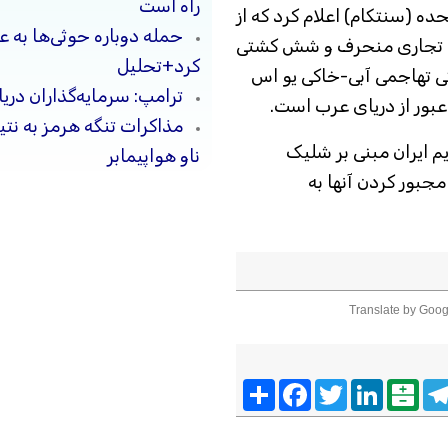
راه است
ه (سنتکام) اعلام کرد که از
حمله دوباره حوثی‌ها به ع
اصره دریایی علیه ایران، ۱۲۹ کشتی تجاری منحرف و شش کشتی
کرد+تحلیل
تی تهاجمی آبی-خاکی یو اس
ترامپ: سرمایه‌گذاران دریا
بور از دریای عرب است.
مذاکرات تنگه هرمز به نت
یم ایران مبنی بر شلیک
ناو هواپیمابر
جبور کردن آنها به
Translate by Goog
Telegra
Balatarin
LinkedIn
Twitter
Facebook
اشتراک