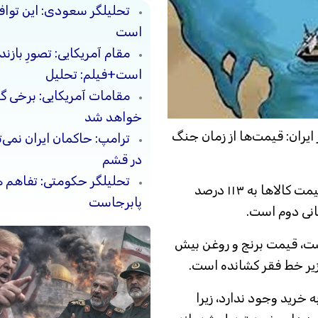
تحلیلگر سعودی: این توافق‌
است
مقام آمریکایی: تصورِ بازن
است+فیلم: تحلیل
مقامات آمریکایی: برخی 
خواهد شد
 ایران: قیمت‌ها از زمان جنگ
ترامپ: حاکمان ایران نمی‌ت
در قشم
تحلیلگر حکومتی: تفاهم 
تورم سالانه در ایران به ۷۷.۲ درصد و شاخص قیمت کالاها به ۱۱۳ درصد
پابرجاست
انی دوم است.
ست، قیمت برنج و روغن بیش
 زیر خط فقر کشانده است.
ه خرید وجود ندارد، زیرا