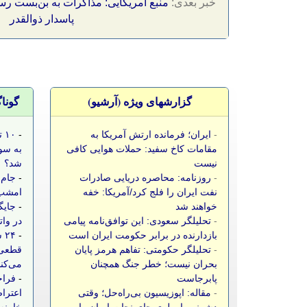
خبر بعدی:
منبع آمریکایی: مذاکرات به بن‌بست رس
پاسدار ذوالقدر
گزارشهای ویژه (آرشيو)
گونا
-
ایران؛ فرمانده ارتش آمریکا به
-
۱۰
مقامات کاخ سفید: حملات هوایی کافی
به سو
نیست
شد؟
-
روزنامه: محاصره دریایی صادرات
-
جام 
نفت ایران را فلج کرد/آمریکا: خفه
امشب،
خواهند شد
-
جایگ
-
تحلیلگر سعودی: این توافق‌نامه پیامی
در وات
بازدارنده در برابر حکومت ایران است
-
۲۴
-
تحلیلگر حکومتی: تفاهم هرمز پایان
قطعی 
بحران نیست؛ خطر جنگ همچنان
می‌کن
پابرجاست
-
فراخ
-
مقاله: اپوزیسیون بی‌راه‌حل؛ وقتی
اعتراض