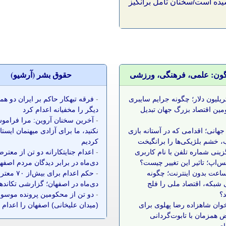
یده است/سخنان تامل برانگیز
گون: علمی، فرهنگی، ورزشی
حقوق بشر (آرشيو)
 تریلیون دلار؛ چگونه جرایم سایبری
-
فرقه تبهکار حاکم بر ایران دو ه
مین اقتصاد بزرگ جهان تبدیل
دیگر را مخفیانه اعدام کرد
-
آخرین سخنان آروین: مرا فرامو
جهانی؛ اقدامی که در آستانه بازی
نکنید، ما برای آزادی میهنمان ایست
 خشم بلژیکی‌ها را برانگیخت
کردیم
زینی شماره تلفن با نام کاربری
-
اعدام جنایتکارانه دو تن از معتر
س‌اپ؛ تاثیر این تغییر چیست؟
دی‌ماه در برابر دیدگان مردم اصفه
 ساعت بدون اینترنت؛ چگونه
-
حکم اعدام برای بیش‌ا
شبکه، اقتصاد ملی را فلج
دی‌ماه در اصفهان؛ گزارشی تکانده
د؟
-
دو تن از محکومین پرونده موسوم
وان شاهزاده رضا پهلوی برای
(میدان علیخانی) اصفهان را اعدام 
 همزمان با تابوت‌گردانی