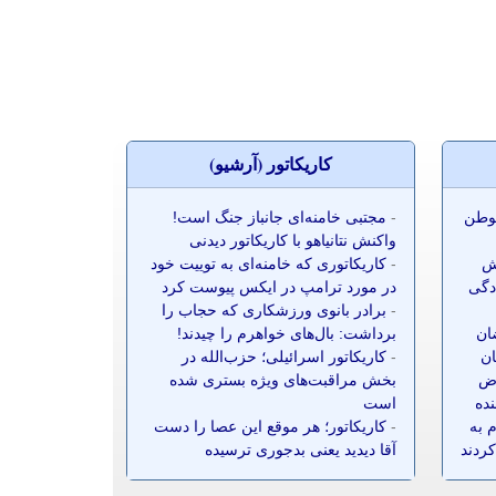
کاريکاتور (آرشيو)
موطن
-
مجتبی خامنه‌ای جانباز جنگ است!
واکنش نتانیاهو با کاریکاتور دیدنی
ش
-
کاریکاتوری که خامنه‌ای به توییت خود
ادگی
در مورد ترامپ در ایکس پیوست کرد
-
برادر بانوی ورزشکاری که حجاب را
ضان
برداشت: بال‌های خواهرم را چیدند!
ان
-
کاریکاتور اسرائیلی؛ حزب‌الله در
ز ۷۰ معترض
بخش مراقبت‌های ویژه بستری شده
نده
است
 به
-
کاریکاتور؛ هر موقع این عصا را دست
کردند
آقا دیدید یعنی بدجوری ترسیده