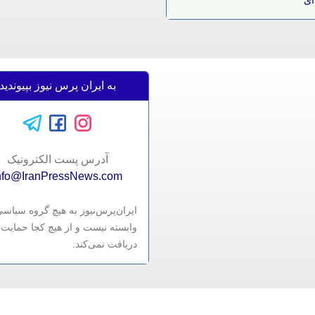
ای
به ایران پرس نیوز بپیوندید
آدرس پست الکترونيک
nfo@IranPressNews.com
ایران‌پرس‌نیوز به هیچ گروه سیاس
وابسته نیست و از هیچ کجا حمایت 
دریافت نمی‌کند.