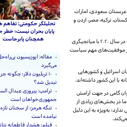
 عربستان سعودی، امارات
تان، ترکیه، مصر، اردن و
تحلیلگر حکومتی: تفاهم ه
پایان بحران نیست؛ خطر 
همچنان پابرجاست
«پیمان ابراهیم» مجموعه توافق‌هایی است که در سال ۲۰۲۰ با میانجیگری
 از موفقیت‌های مهم سیاست
مقاله: اپوزیسیون بی‌راه‌
می‌گیرد
یان اسرائیل و کشورهایی
۱۰ تریلیون دلار؛ چگونه 
 با این کشور داشته‌اند.
تبدیل شد؟
ترامپ: پیروزی عبدال السی
نوان گامی در جهت آرامش
جمهوری‌خواهان است
ما در بخش‌های زیادی از
تنگه هرمز؛ از سخنان تازه
ارد؛ به‌ویژه به این دلیل
نیامده است
ی‌کند.
فیلم؛ هشدار قاطعانه نتا